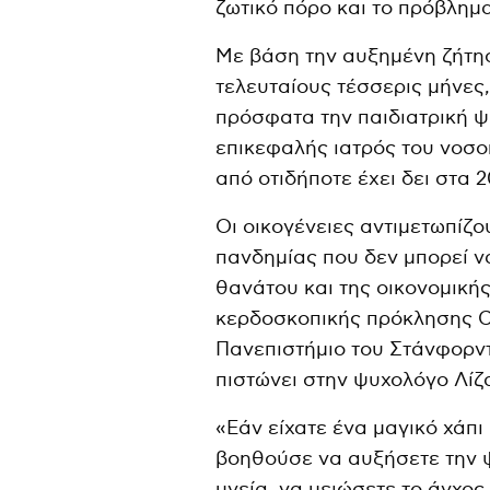
ζωτικό πόρο και το πρόβλημ
Με βάση την αυξημένη ζήτησ
τελευταίους τέσσερις μήνες
πρόσφατα την παιδιατρική ψ
επικεφαλής ιατρός του νοσοκ
από οτιδήποτε έχει δει στα 2
Οι οικογένειες αντιμετωπίζο
πανδημίας που δεν μπορεί ν
θανάτου και της οικονομική
κερδοσκοπικής πρόκλησης Ch
Πανεπιστήμιο του Στάνφορντ,
πιστώνει στην ψυχολόγο Λίζ
«Εάν είχατε ένα μαγικό χάπ
βοηθούσε να αυξήσετε την ψ
υγεία, να μειώσετε το άγχος