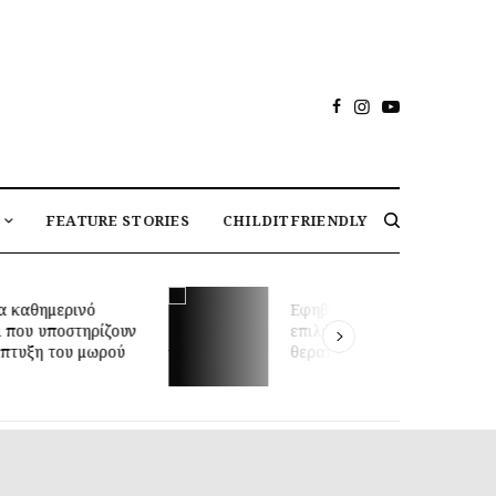
FEATURE STORIES
CHILDITFRIENDLY
 καθημερινό
Εφηβική ακμή: πώς να
που υποστηρίζουν
επιλέξετε τη σωστή
υξη του μωρού
θεραπεία