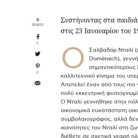
Συστήνοντας στα παιδιά
0
SHARES
στις 23 Ιανουαρίου του 
0
Ο
Σαλβαδόρ Νταλί (π
Domènech), γεννήθ
σημαντικότερους 
0
καλλιτεχνικό κίνημα του υπε
Αποτελεί έναν από τους πιο
πολύ εκκεντρική φυσιογνωμί
Ο Νταλί γεννήθηκε στην πόλη
οικονομικά ευκατάστατη οικ
συμβολαιογράφος, αλλά δεν 
ικανότητες του Νταλί στη ζω
διέθετε σε σχετικά νεαρή η