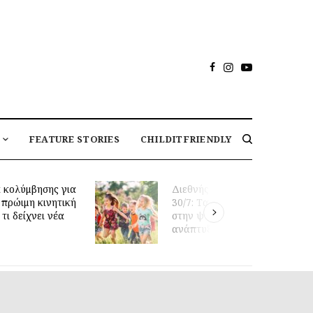
FEATURE STORIES
CHILDITFRIENDLY
 κολύμβησης για
Διεθνής Ημέρα Φιλίας
 πρώιμη κινητική
30/7: Tα οφέλη της φιλίας
τι δείχνει νέα
στην ψυχική υγεία και
ανάπτυξη των παιδιών