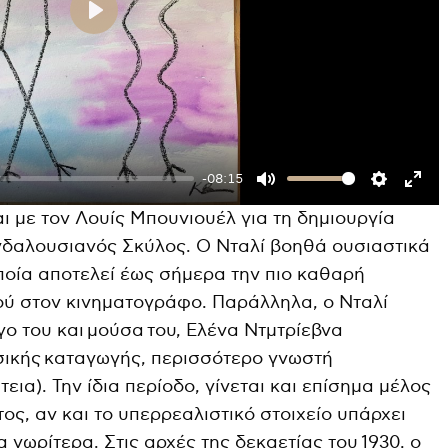
P
l
a
y
-08:15
M
S
E
αι με τον Λουίς Μπουνιουέλ για τη δημιουργία
u
e
n
Ανδαλουσιανός Σκύλος. Ο Νταλί βοηθά ουσιαστικά
t
t
t
οποία αποτελεί έως σήμερα την πιο καθαρή
e
t
e
ύ στον κινηματογράφο. Παράλληλα, ο Νταλί
i
r
γο του και μούσα του, Ελένα Ντμτρίεβνα
n
f
σικής καταγωγής, περισσότερο γνωστή
g
u
εια). Την ίδια περίοδο, γίνεται και επίσημα μέλος
s
l
ος, αν και το υπερρεαλιστικό στοιχείο υπάρχει
 νωρίτερα. Στις αρχές της δεκαετίας του 1930, ο
l