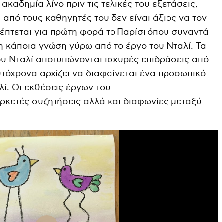
g
u
ακαδημία λίγο πριν τις τελικές του εξετάσεις,
s
l
από τους καθηγητές του δεν είναι άξιος να τον
σκέπτεται για πρώτη φορά το Παρίσι όπου συναντά
l
δη κάποια γνώση γύρω από το έργο του Νταλί. Τα
s
ου Νταλί αποτυπώνονται ισχυρές επιδράσεις από
c
υτόχρονα αρχίζει να διαφαίνεται ένα προσωπικό
r
λί. Οι εκθέσεις έργων του
e
ρκετές συζητήσεις αλλά και διαφωνίες μεταξύ
e
n