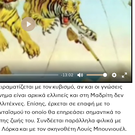
P
l
a
y
-13:02
M
S
E
ιραματίζεται με τον κυβισμό, αν και οι γνώσεις
u
e
n
νημα είναι αρχικά ελλιπείς και στη Μαδρίτη δεν
t
t
t
λιτέχνες. Επίσης, έρχεται σε επαφή με το
e
t
e
ανταϊσμού το οποίο θα επηρεάσει σημαντικά το
i
r
 της ζωής του. Συνδέεται παράλληλα φιλικά με
n
f
α Λόρκα και με τον σκηνοθέτη Λουίς Μπουνιουέλ.