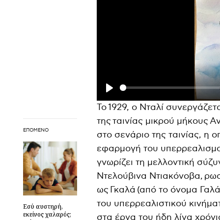
P
Το 1929, ο Νταλί συνεργάζετ
l
της ταινίας μικρού μήκους 
a
ΕΠΌΜΕΝΟ
στο σενάριο της ταινίας, η 
y
εφαρμογή του υπερρεαλισμο
γνωρίζει τη μελλοντική σύζυ
Ντελούβινα Ντιακόνοβα, ρω
ως Γκαλά (από το όνομα Γαλάτ
του υπερρεαλιστικού κινήματ
Εσύ αυστηρή,
εκείνος χαλαρός;
στα έργα του ήδη λίγα χρόνια