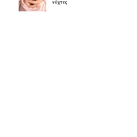
νύχτες