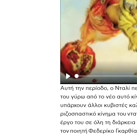
P
Αυτή την περίοδο, ο Νταλί πε
l
του γύρω από το νέο αυτό κί
a
υπάρχουν άλλοι κυβιστές καλ
y
ριζοσπαστικό κίνημα του ντ
έργο του σε όλη τη διάρκεια
τον ποιητή Φεδερίκο Γκαρθί