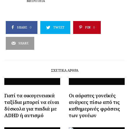
ΜΗΤΡΌΤΗΤΑ
SHARE
0
TWEET
PIN
0
SHARE
ΣΧΕΤΙΚΆ ΆΡΘΡΑ
Γιατί τα οικογενειακά
Οι αόρατες γονεϊκές
ταξίδια μπορεί να είναι
ανάγκες πίσω από τις
δύσκολα για παιδιά με
καθημερινές φράσεις
ADHD ή αυτισμό
των γονέων