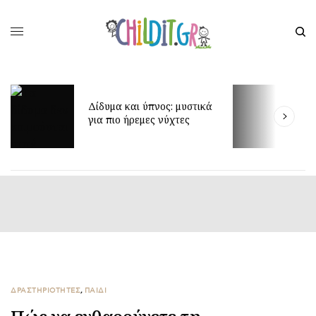
Έ
Δίδυμα και ύπνος: μυστικά
δ
για πιο ήρεμες νύχτες
π
ΔΡΑΣΤΗΡΙΟΤΗΤΕΣ
,
ΠΑΙΔΙ