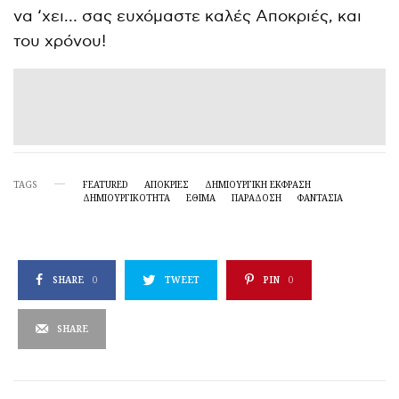
να ‘χει… σας ευχόμαστε καλές Αποκριές, και
του χρόνου!
TAGS
FEATURED
ΑΠΟΚΡΙΕΣ
ΔΗΜΙΟΥΡΓΙΚΉ ΈΚΦΡΑΣΗ
ΔΗΜΙΟΥΡΓΙΚΌΤΗΤΑ
ΕΘΙΜΑ
ΠΑΡΆΔΟΣΗ
ΦΑΝΤΑΣΙΑ
SHARE
0
TWEET
PIN
0
SHARE