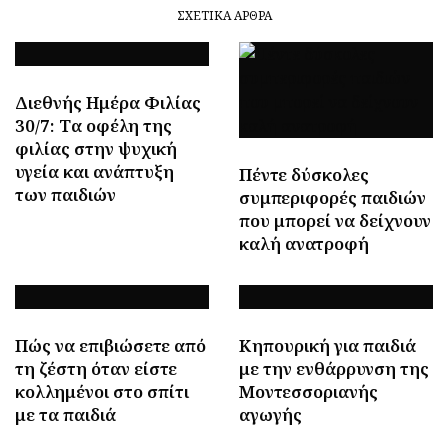
ΣΧΕΤΙΚΆ ΆΡΘΡΑ
Διεθνής Ημέρα Φιλίας
30/7: Tα οφέλη της
φιλίας στην ψυχική
υγεία και ανάπτυξη
Πέντε δύσκολες
των παιδιών
συμπεριφορές παιδιών
που μπορεί να δείχνουν
καλή ανατροφή
Πώς να επιβιώσετε από
Κηπουρική για παιδιά
τη ζέστη όταν είστε
με την ενθάρρυνση της
κολλημένοι στο σπίτι
Μοντεσσοριανής
με τα παιδιά
αγωγής