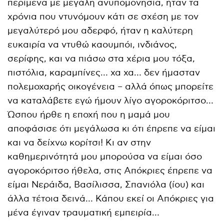
περίμενα με μεγάλη ανυπομονησία, ήταν τα
χρόνια που ντυνόμουν κάτι σε σχέση με τον
μεγαλύτερό μου αδερφό, ήταν η καλύτερη
ευκαιρία να ντυθώ καουμπόι, ινδιάνος,
σερίφης, και να πιάσω στα χέρια μου τόξα,
πιστόλια, καραμπίνες… χα χα… δεν ήμασταν
πολεμοχαρής οικογένεια – αλλά όπως μπορείτε
να καταλάβετε εγώ ήμουν λίγο αγοροκόριτσο…
Ώσπου ήρθε η εποχή που η μαμά μου
αποφάσισε ότι μεγάλωσα κι ότι έπρεπε να είμαι
και να δείχνω κορίτσι! Κι αν στην
καθημερινότητά μου μπορούσα να είμαι όσο
αγοροκόριτσο ήθελα, στις Απόκριες έπρεπε να
είμαι Νεράιδα, Βασίλισσα, Σπανιόλα (ίου) και
άλλα τέτοια δεινά… Κάπου εκεί οι Απόκριες για
μένα έγιναν τραυματική εμπειρία…