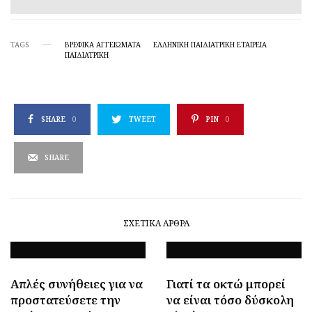
TAGS
ΒΡΕΦΙΚΆ ΑΓΓΕΙΏΜΑΤΑ
ΕΛΛΗΝΙΚΗ ΠΑΙΔΙΑΤΡΙΚΗ ΕΤΑΙΡΕΙΑ
ΠΑΙΔΙΑΤΡΙΚΉ
SHARE
0
TWEET
PIN
0
SHARE
ΣΧΕΤΙΚΆ ΆΡΘΡΑ
Απλές συνήθειες για να
Γιατί τα οκτώ μπορεί
προστατεύσετε την
να είναι τόσο δύσκολη