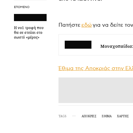
ΕΠΌΜΕΝΟ
Πατήστε
εδώ
για να δείτε το
Η νο1 τροφή που
θα σε στείλει στο
σωστό «μέρος»
Μοναχοπαίδια: 
Έθιμα της Αποκριάς στην Ελλ
TAGS
ΑΠΟΚΡΙΕΣ
ΕΘΙΜΑ
ΧΆΡΤΗΣ