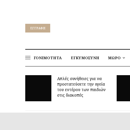
EΓΓΡΑΦΉ
ΓΟΝΙΜΟΤΗΤΑ
ΕΓΚΥΜΟΣΥΝΗ
ΜΩΡΟ
για να
ν υγεία
Γιατί τα οκτώ μπορεί να
παιδιών
είναι τόσο δύσκολη ηλικία;