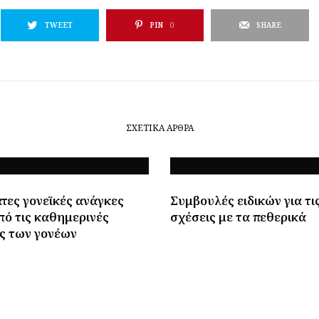
TWEET
PIN
0
SHARE
ΣΧΕΤΙΚΆ ΆΡΘΡΑ
τες γονεϊκές ανάγκες
Συμβουλές ειδικών για τι
πό τις καθημερινές
σχέσεις με τα πεθερικά
ς των γονέων