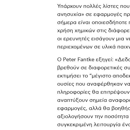
Υπάρχουν πολλές λίστες πο
ανησυχία» σε εφαρμογές προ
σήμερα είναι οποιεσδήποτε 
χρήση χημικών στις διάφορε
οι ερευνητές εισάγουν μια ν
περιεχομένων σε υλικά παιχν
Ο Peter Fantke εξηγεί: «Δεδ
βρεθούν σε διαφορετικές συ
εκτιμήσει το “μέγιστο αποδε
ουσίες που αναφέρθηκαν να 
πληροφορίες θα επιτρέψουν
αναπτύξουν σημεία αναφοράς
εφαρμογές, αλλά θα βοηθήσο
αξιολογήσουν την ποσότητα 
συγκεκριμένη λειτουργία έν