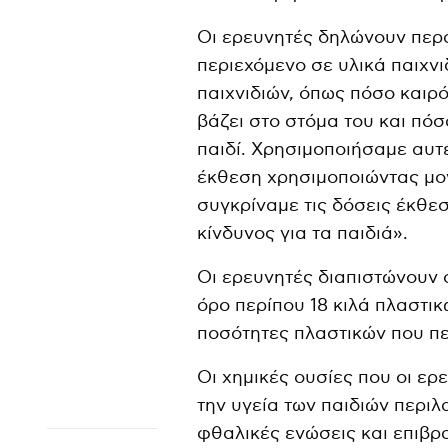
Οι ερευνητές δηλώνουν περ
περιεχόμενο σε υλικά παιχνι
παιχνιδιών, όπως πόσο καιρό
βάζει στο στόμα του και πόσ
παιδί. Χρησιμοποιήσαμε αυτέ
έκθεση χρησιμοποιώντας μο
συγκρίναμε τις δόσεις έκθεσ
κίνδυνος για τα παιδιά».
Οι ερευνητές διαπιστώνουν ό
όρο περίπου 18 κιλά πλαστικ
ποσότητες πλαστικών που πε
Οι χημικές ουσίες που οι ερ
την υγεία των παιδιών περι
φθαλικές ενώσεις και επιβρ