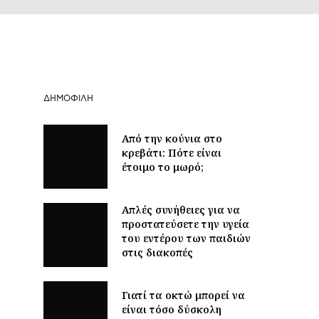
ΔΗΜΟΦΙΛΉ
Από την κούνια στο
κρεβάτι: Πότε είναι
έτοιμο το μωρό;
Απλές συνήθειες για να
προστατεύσετε την υγεία
του εντέρου των παιδιών
στις διακοπές
Γιατί τα οκτώ μπορεί να
είναι τόσο δύσκολη