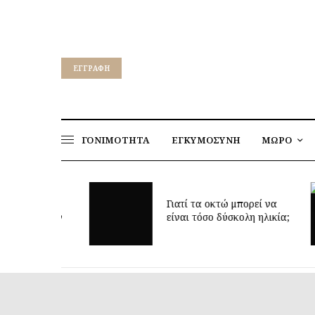
EΓΓΡΑΦΉ
ΓΟΝΙΜΟΤΗΤΑ
ΕΓΚΥΜΟΣΥΝΗ
ΜΩΡΟ
για να
ν υγεία
Γιατί τα οκτώ μπορεί να
παιδιών
είναι τόσο δύσκολη ηλικία;