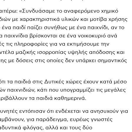
αιτέρω: «Συνδυάσαμε το αναφερόμενο χημικό
διών με χαρακτηριστικά υλικών και μοτίβα χρήσης
 ένα παιδί παίζει συνήθως με ένα παιχνίδι, αν το
α παιχνίδια βρίσκονται σε ένα νοικοκυριό ανά
ς τις πληροφορίες για να εκτιμήσουμε την
ντέλα μαζικής ισορροπίας υψηλής απόδοσης και
ης με δόσεις στις οποίες δεν υπάρχει σημαντικός
τι τα παιδιά στις Δυτικές χώρες έχουν κατά μέσο
ών παιχνιδιών, κάτι που υπογραμμίζει τις μεγάλες
ριβάλλουν τα παιδιά καθημερινά.
ευνητές εντόπισαν ότι ενδέχεται να ανησυχούν για
λαμβάνουν, για παράδειγμα, ευρέως γνωστές
αδυντικά φλόγας, αλλά και τους δύο