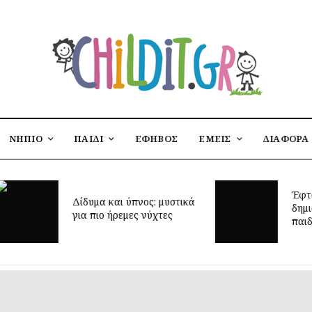
ΝΗΠΙΟ
ΠΑΙΔΙ
ΕΦΗΒΟΣ
ΕΜΕΙΣ
ΔΙΑΦΟΡΑ
Έφτασε η 
Δίδυμα και ύπνος: μυστικά
δημιουργή
για πιο ήρεμες νύχτες
παιδικό δ