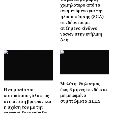
χαμηλότερο από το
αναμενόμενο για την
ηλικία κύησης (SGA)
συνδέονται με
αυξημένο κίνδυνο
νόσων στην ενήλικη
ζωή
Μελέτη: Θηλασμός
έως 6 μήνες συνδέεται
H σημασία του
με μειωμένα
κατσικίσιου γάλακτος
συμπτώματα ΔΕΠΥ
στη σίτιση βρεφών και
η σχέση του με την
ατοπική δερματίτιδα