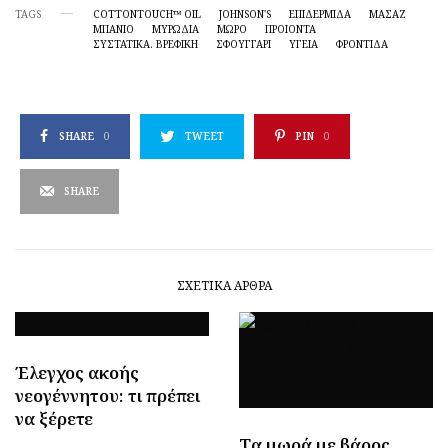
TAGS
COTTONTOUCH™ OIL
JOHNSON'S
ΕΠΙΔΕΡΜΙΔΑ
ΜΑΣΑΖ
ΜΠΑΝΙΟ
ΜΥΡΩΔΙΑ
ΜΩΡΟ
ΠΡΟΙΟΝΤΑ
ΣΥΣΤΑΤΙΚΑ. ΒΡΕΦΙΚΗ
ΣΦΟΥΓΓΑΡΙ
ΥΓΕΙΑ
ΦΡΟΝΤΙΔΑ
SHARE
0
TWEET
PIN
0
SHARE
ΣΧΕΤΙΚΆ ΆΡΘΡΑ
Έλεγχος ακοής
νεογέννητου: τι πρέπει
να ξέρετε
Tα μωρά με βάρος