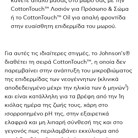
κάνετε απαλό μασάζ στο μωρό σας με την
CottonTouch™ Λοσιόν για Πρόσωπο & Σώμα
ή το CottonTouch™ Oil για απαλή φροντίδα
στην ευαίσθητη επιδερμίδα του μωρού.
Για αυτές τις ιδιαίτερες στιγμές, το Johnson’s®
διαθέτει τη σειρά CottonTouch™, η οποία δεν
παρεμβαίνει στην ανάπτυξη του μικροβιώματος
της επιδερμίδας των νεογέννητων (κλινικά
1
αποδεδειγμένο μέχρι την ηλικία των 6 μηνών
)
και είναι κατάλληλη για τα βρέφη από την 1η
κιόλας ημέρα της ζωής τους, χάρη στο
ισορροπημένο pH της, στην εξαιρετικά
ελαφριά και μη λιπαρή σύνθεσή της και στο
γεγονός πως περιλαμβάνει εκχύλισμα από