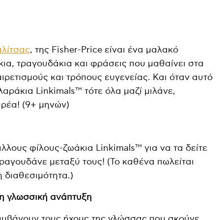
αλίτσας
, της Fisher-Price είναι ένα μαλακό
κια, τραγουδάκια και φράσεις που μαθαίνει στα
ιρετισμούς και τρόπους ευγενείας. Και όταν αυτό
αράκια Linkimals™ τότε όλα μαζί μιλάνε,
ρέα! (9+ μηνών)
λλους φίλους-ζωάκια Linkimals™ για να τα δείτε
τραγουδάνε μεταξύ τους! (Το καθένα πωλείται
η διαθεσιμότητα.)
τη
γλωσσική ανάπτυξη
μβάνουν τους ήχους της γλώσσας που ακούνε