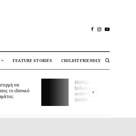
FEATURE STORIES
CHILDITFRIENDLY
Μαθήματα κολύμβησης για
στιγμή να
βρέφη και πρώιμη κινητική
σεις το ιδανικό
ανάπτυξη: τι δείχνει νέα
ωμάτιο;
έρευνα