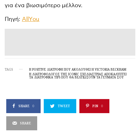
για ένα βιωσιμότερο μέλλον.
Πηγή:
ΑllΥou
TAGS
Η POSITIVE ΔΙΑΤΡΟΦΉ ΠΟΥ ΑΚΟΛΟΥΘΕΊ Η VICTORIA BECKHAM
Η ΔΙΑΤΡΟΦΟΛΌΓΟΣ ΤΗΣ ICONIC ΣΧΕΔΙΆΣΤΡΙΑΣ ΑΠΟΚΑΛΎΠΤΕΙ
ΤΑ ΔΙΑΤΡΟΦΙΚΆ TIPS ΠΟΥ ΘΑ ΒΕΛΤΙΏΣΟΥΝ ΤΑ ΓΕΎΜΑΤΑ ΣΟΥ
SHARE
0
TWEET
PIN
0
SHARE