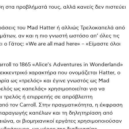
ση στα προβλήματά τους, αλλά κανείς δεν πιστεύει
ράσεις του Mad Hatter ή αλλιώς Τρελοκαπελά από
άτων, αν και η πιο γνωστή ωστόσο απ’ όλες τις
ι ο Γάτος: «We are all mad here» – «Είμαστε όλοι
rroll το 1865 «Alice’s Adventures in Wonderland»
εκκεντρικό χαρακτήρα που ονομάζεται Hatter, ο
ορία ως «τρελός» και έγινε γνωστός ως Mad
ρελός ως καπελάς» χρησιμοποιείται για να
αι τρελός ή επιρρεπής σε απρόβλεπτη
πό τον Carroll. Στην πραγματικότητα, η έκφραση
 παραγωγής καπέλων και τη δηλητηρίαση από
αιώνα, οι βιομηχανικοί εργάτες χρησιμοποιούσαν