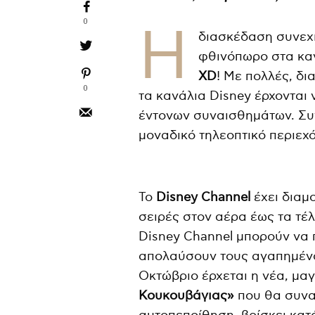
0
Η
διασκέδαση συνεχίζ
φθινόπωρο στα κα
XD
! Με πολλές, δι
0
τα κανάλια Disney έρχονται 
έντονων συναισθημάτων. Συν
μοναδικό τηλεοπτικό περιεχ
Το
Disney
Channel
έχει διαμο
σειρές στον αέρα έως τα τέ
Disney Channel μπορούν να 
απολαύσουν τους αγαπημένο
Οκτώβριο έρχεται η νέα, μα
Κουκουβάγιας»
που θα συνα