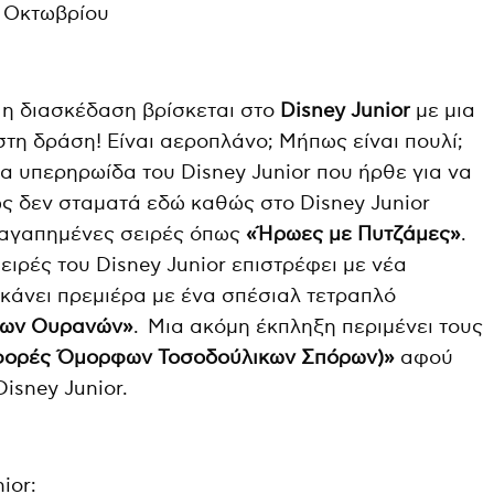
 Οκτωβρίου
ς η διασκέδαση βρίσκεται στο
Disney
Junior
με μια
στη δράση! Είναι αεροπλάνο; Μήπως είναι πουλί;
έα υπερηρωίδα του Disney Junior που ήρθε για να
ς δεν σταματά εδώ καθώς στο Disney Junior
ό αγαπημένες σειρές όπως
«Ήρωες με Πυτζάμες»
.
σειρές του Disney Junior επιστρέφει με νέα
 κάνει πρεμιέρα με ένα σπέσιαλ τετραπλό
των Ουρανών»
. Μια ακόμη έκπληξη περιμένει τους
ταφορές Όμορφων Τοσοδούλικων Σπόρων)»
αφού
isney Junior.
ior: