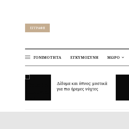
EΓΓΡΑΦΉ
ΓΟΝΙΜΟΤΗΤΑ
ΕΓΚΥΜΟΣΥΝΗ
ΜΩΡΟ
ρεί να
Δίδυμα και ύπνος: μυστικά
η ηλικία;
για πιο ήρεμες νύχτες