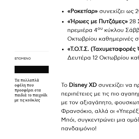
«Ροκετίαρ»
συνεχίζει ως 
«Ήρωες με Πυτζάμες»
28 
ου
πρεμιέρα 4
κύκλου Σάββα
Οκτωβρίου καθημερινές στ
«Τ.Ο.Τ.Σ. (Ταχυμεταφορέ
Δευτέρα 12 Οκτωβρίου καθ
ΕΠΌΜΕΝΟ
Τα πολλαπλά
Το
Disney
XD
συνεχίζει να π
οφέλη που
προσφέρει στα
περιπέτειες με τις πιο αγαπ
παιδιά το παιχνίδι
με τις κούκλες
με τον αξιαγάπητο, φουσκωτ
Φρανσόκιο, αλλά οι «Υπερέξ
Μπόι, συγκεντρώνει μια ομά
πανδαιμόνιο!