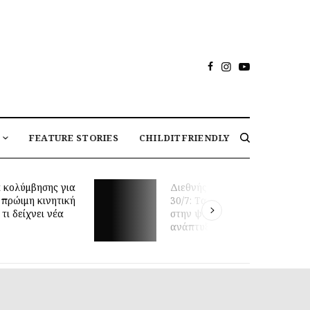
FEATURE STORIES
CHILDITFRIENDLY
 κολύμβησης για
Διεθνής Ημέρα Φιλίας
 πρώιμη κινητική
30/7: Tα οφέλη της φιλίας
τι δείχνει νέα
στην ψυχική υγεία και
ανάπτυξη των παιδιών