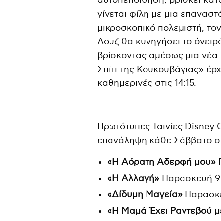
αυτοπεποίθηση, βρίσκει κατ
γίνεται φίλη με μια επαναστ
μικροσκοπικό πολεμιστή, τον
Λουζ θα κυνηγήσει το όνειρό
βρίσκοντας αμέσως μια νέα 
Σπίτι της Κουκουβάγιας» έρ
καθημερινές στις 14:15.
Πρωτότυπες Ταινίες Disney 
επανάληψη κάθε Σάββατο στ
«Η Αόρατη Αδερφή μου»
«Η
Αλλαγή»
Παρασκευή 9
«Δίδυμη Μαγεία»
Παρασκε
«Η Μαμά Έχει Ραντεβού μ