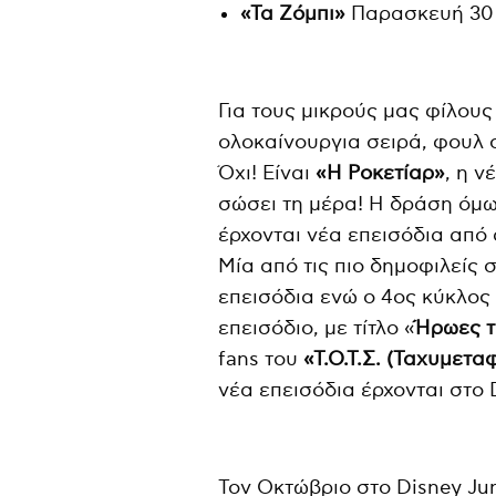
«Τα Ζόμπι»
Παρασκευή 30
Για τους μικρούς μας φίλου
ολοκαίνουργια σειρά, φουλ 
Όχι! Είναι
«Η Ροκετίαρ»
, η ν
σώσει τη μέρα! Η δράση όμω
έρχονται νέα επεισόδια απ
Μία από τις πιο δημοφιλείς 
επεισόδια ενώ ο 4ος κύκλος
επεισόδιο, με τίτλο «
Ήρωες 
fans του
«Τ.Ο.Τ.Σ. (Ταχυμε
νέα επεισόδια έρχονται στο D
Τον Οκτώβριο στο Disney Jun