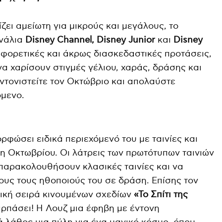
ει αμείωτη για μικρούς και μεγάλους, το
νάλια
Disney
Channel
,
Disney
Junior
και
Disney
αφορετικές και άκρως διασκεδαστικές προτάσεις,
να χαρίσουν στιγμές γέλιου, χαράς, δράσης και
τονιστείτε τον Οκτώβριο και απολαύστε
όμενο.
ρφώσει ειδικά περιεχόμενό του με ταινίες και
λη Οκτωβρίου. Οι λάτρεις των πρωτότυπων ταινιών
παρακολουθήσουν κλασικές ταινίες και να
υς τους ηθοποιούς του σε δράση. Επίσης τον
γική σειρά κινουμένων σχεδίων
«Το Σπίτι της
ρπάσει! Η Λουζ μια έφηβη με έντονη