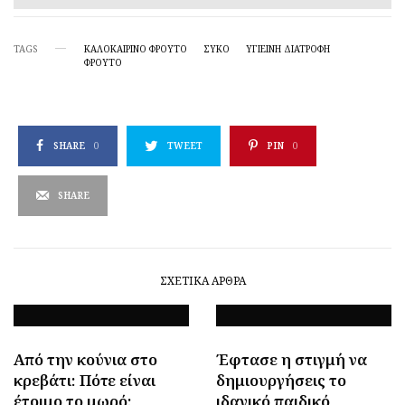
TAGS
ΚΑΛΟΚΑΙΡΙΝΌ ΦΡΟΎΤΟ
ΣΎΚΟ
ΥΓΙΕΙΝΉ ΔΙΑΤΡΟΦΉ
ΦΡΟΎΤΟ
SHARE
0
TWEET
PIN
0
SHARE
ΣΧΕΤΙΚΆ ΆΡΘΡΑ
Από την κούνια στο
Έφτασε η στιγμή να
κρεβάτι: Πότε είναι
δημιουργήσεις το
έτοιμο το μωρό;
ιδανικό παιδικό