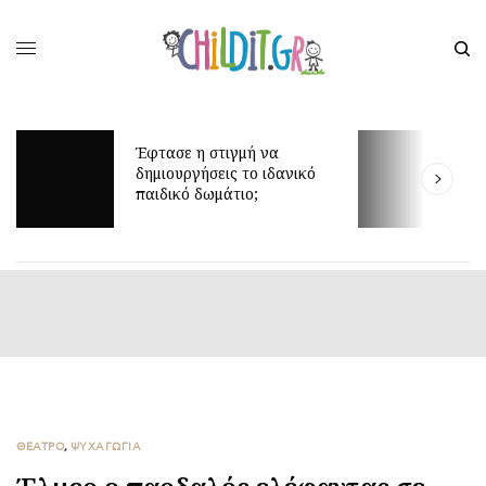
Μ
Έφτασε η στιγμή να
β
δημιουργήσεις το ιδανικό
α
παιδικό δωμάτιο;
έ
ΘΕΑΤΡΟ
,
ΨΥΧΑΓΩΓΙΑ