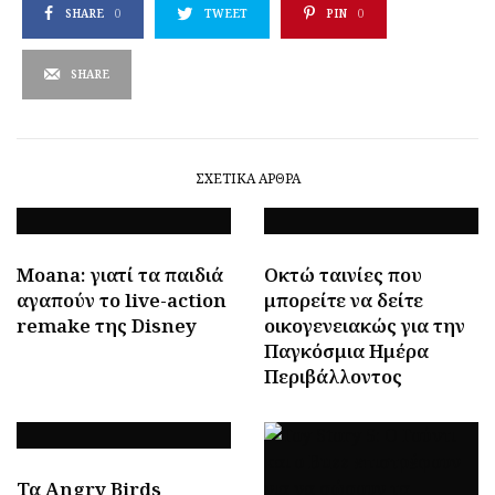
SHARE
0
TWEET
PIN
0
SHARE
ΣΧΕΤΙΚΆ ΆΡΘΡΑ
Moana: γιατί τα παιδιά
Οκτώ ταινίες που
αγαπούν το live-action
μπορείτε να δείτε
remake της Disney
οικογενειακώς για την
Παγκόσμια Ημέρα
Περιβάλλοντος
Τα Angry Birds