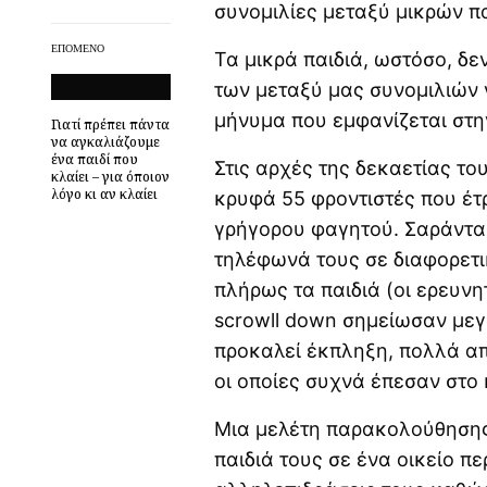
συνομιλίες μεταξύ μικρών πα
ΕΠΌΜΕΝΟ
Τα μικρά παιδιά, ωστόσο, δ
των μεταξύ μας συνομιλιών 
μήνυμα που εμφανίζεται στη
Γιατί πρέπει πάντα
να αγκαλιάζουμε
ένα παιδί που
Στις αρχές της δεκαετίας τ
κλαίει – για όποιον
λόγο κι αν κλαίει
κρυφά 55 φροντιστές που έτ
γρήγορου φαγητού. Σαράντα
τηλέφωνά τους σε διαφορετι
πλήρως τα παιδιά (οι ερευνη
scrowll down σημείωσαν με
προκαλεί έκπληξη, πολλά από
οι οποίες συχνά έπεσαν στο 
Μια μελέτη παρακολούθησης
παιδιά τους σε ένα οικείο π