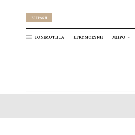
EΓΓΡΑΦΉ
ΓΟΝΙΜΟΤΗΤΑ
ΕΓΚΥΜΟΣΥΝΗ
ΜΩΡΟ
Από την κούνια στο
κρεβάτι: Πότε είναι έτοιμο
το μωρό;
Απλές συνήθειες για να
προστατεύσετε την υγεία
του εντέρου των παιδιών
στις διακοπές
Γιατί τα οκτώ μπορεί να
είναι τόσο δύσκολη ηλικία;