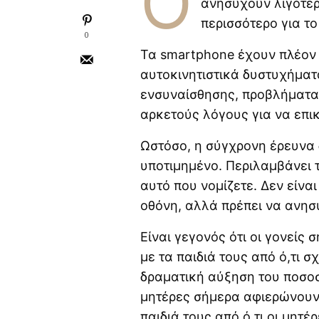
Ό
ανησυχούν λιγότερ
Εφηβική ακμή: πώς να
περισσότερο για το
επιλέξετε τη σωστή
0
θεραπεία
Τα smartphone έχουν πλέον 
αυτοκινητιστικά δυστυχήματ
Η δεύτερη εγκυμοσύνη
ενσυναίσθησης, προβλήματα 
αλλάζει τον εγκέφαλο με
διαφορετικό τρόπο
αρκετούς λόγους για να επικ
Γιατί τα οικογενειακά
Ωστόσο, η σύγχρονη έρευνα 
ταξίδια μπορεί να είναι
υποτιμημένο. Περιλαμβάνει 
δύσκολα για παιδιά με
ADHD ή αυτισμό
αυτό που νομίζετε. Δεν είνα
οθόνη, αλλά πρέπει να ανησ
Οι αόρατες γονεϊκές
ανάγκες πίσω από τις
καθημερινές φράσεις των
Είναι γεγονός ότι οι γονείς
γονέων
με τα παιδιά τους από ό,τι σ
δραματική αύξηση του ποσοσ
μητέρες σήμερα αφιερώνουν
παιδιά τους από ό,τι οι μητ