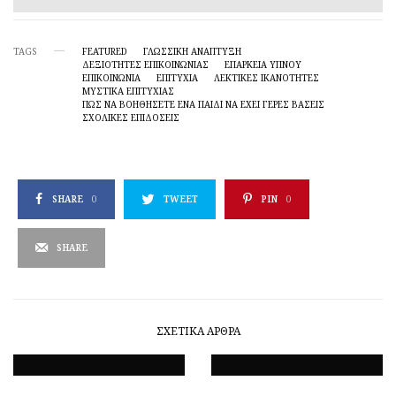
TAGS
FEATURED
ΓΛΩΣΣΙΚΗ ΑΝΑΠΤΥΞΗ
ΔΕΞΙΌΤΗΤΕΣ ΕΠΙΚΟΙΝΩΝΊΑΣ
ΕΠΆΡΚΕΙΑ ΎΠΝΟΥ
ΕΠΙΚΟΙΝΩΝΙΑ
ΕΠΙΤΥΧΙΑ
ΛΕΚΤΙΚΈΣ ΙΚΑΝΌΤΗΤΕΣ
ΜΥΣΤΙΚΆ ΕΠΙΤΥΧΊΑΣ
ΠΏΣ ΝΑ ΒΟΗΘΉΣΕΤΕ ΈΝΑ ΠΑΙΔΊ ΝΑ ΈΧΕΙ ΓΕΡΈΣ ΒΆΣΕΙΣ
ΣΧΟΛΙΚΈΣ ΕΠΙΔΌΣΕΙΣ
SHARE
0
TWEET
PIN
0
SHARE
ΣΧΕΤΙΚΆ ΆΡΘΡΑ