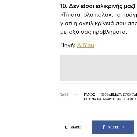
10. Δεν είσαι ειλικρινής μαζί 
«Τίποτα, όλα καλά», τα πράγ
γιατί η ανειλικρίνειά σου απ
μεταξύ σας προβλήματα.
Πηγή:
ΑllΥou
TAGS
ΓΆΜΟΣ
ΠΡΟΒΛΉΜΑΤΑ ΣΤΟΝ Γ
ΠΏΣ ΝΑ ΚΑΤΑΛΆΒΕΙΣ ΑΝ Ο ΓΆΜΟΣ
0
SHARE
0
SHARES