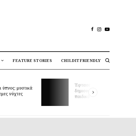
FEATURE STORIES
CHILDITFRIENDLY
Μαθήματα κολύμβησης για
στιγμή να
βρέφη και πρώιμη κινητική
σεις το ιδανικό
ανάπτυξη: τι δείχνει νέα
ωμάτιο;
έρευνα