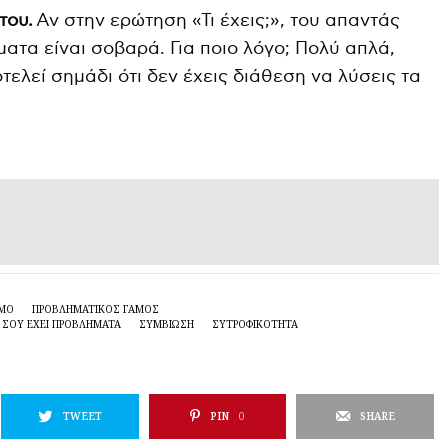
του.
Αν στην ερώτηση «Τι έχεις;», του απαντάς
ματα είναι σοβαρά. Για ποιο λόγο; Πολύ απλά,
οτελεί σημάδι ότι δεν έχεις διάθεση να λύσεις τα
ΆΜΟ
ΠΡΟΒΛΗΜΑΤΙΚΌΣ ΓΆΜΟΣ
 ΣΟΥ ΈΧΕΙ ΠΡΟΒΛΉΜΑΤΑ
ΣΥΜΒΊΩΣΗ
ΣΥΤΡΟΦΙΚΌΤΗΤΑ
TWEET
PIN
0
SHARE