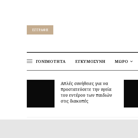
EΓΓΡΑΦΉ
ΓΟΝΙΜΟΤΗΤΑ
ΕΓΚΥΜΟΣΥΝΗ
ΜΩΡΟ
για να
ν υγεία
Γιατί τα οκτώ μπορεί να
παιδιών
είναι τόσο δύσκολη ηλικία;