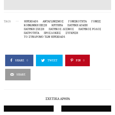
TAGS
SUPERDADS
ΑΝΤΑΓΩΝΙΣΜΟΣ
ΓΟΝΕΙΚΟΤΗΤΑ
ΓΟΝΕΊΣ
ΚΟΙΝΩΝΙΚΉ ΠΊΕΣΗ
ΚΡΙΤΉΡΙΑ
ΠΑΤΡΙΚΉ ΑΓΆΠΗ
ΠΑΤΡΙΚΉ ΣΧΈΣΗ
ΠΑΤΡΙΚΌΣ ΔΕΣΜΌΣ
ΠΑΤΡΙΚΌΣ ΡΌΛΟΣ
ΠΑΤΡΌΤΗΤΑ
ΠΡΟΣΔΟΚΊΕΣ
ΣΥΓΚΡΙΣΗ
ΤΟ ΣΎΝΔΡΟΜΟ ΤΩΝ SUPERDADS
SHARE
0
TWEET
PIN
0
SHARE
ΣΧΕΤΙΚΆ ΆΡΘΡΑ