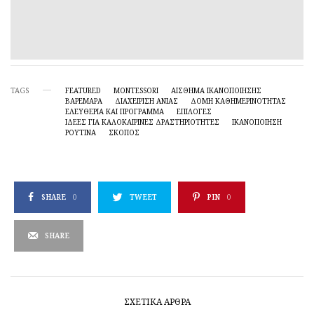
TAGS
FEATURED
MONTESSORI
ΑΊΣΘΗΜΑ ΙΚΑΝΟΠΟΊΗΣΗΣ
ΒΑΡΕΜΑΡΑ
ΔΙΑΧΕΊΡΙΣΗ ΑΝΊΑΣ
ΔΟΜΉ ΚΑΘΗΜΕΡΙΝΌΤΗΤΑΣ
ΕΛΕΥΘΕΡΊΑ ΚΑΙ ΠΡΌΓΡΑΜΜΑ
ΕΠΙΛΟΓΕΣ
ΙΔΈΕΣ ΓΙΑ ΚΑΛΟΚΑΙΡΙΝΈΣ ΔΡΑΣΤΗΡΙΌΤΗΤΕΣ
ΙΚΑΝΟΠΟΙΗΣΗ
ΡΟΥΤΙΝΑ
ΣΚΟΠΌΣ
SHARE
0
TWEET
PIN
0
SHARE
ΣΧΕΤΙΚΆ ΆΡΘΡΑ