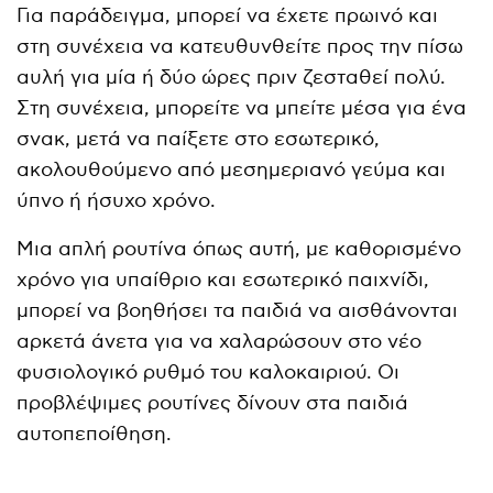
Για παράδειγμα, μπορεί να έχετε πρωινό και
στη συνέχεια να κατευθυνθείτε προς την πίσω
αυλή για μία ή δύο ώρες πριν ζεσταθεί πολύ.
Στη συνέχεια, μπορείτε να μπείτε μέσα για ένα
σνακ, μετά να παίξετε στο εσωτερικό,
ακολουθούμενο από μεσημεριανό γεύμα και
ύπνο ή ήσυχο χρόνο.
Μια απλή ρουτίνα όπως αυτή, με καθορισμένο
χρόνο για υπαίθριο και εσωτερικό παιχνίδι,
μπορεί να βοηθήσει τα παιδιά να αισθάνονται
αρκετά άνετα για να χαλαρώσουν στο νέο
φυσιολογικό ρυθμό του καλοκαιριού. Οι
προβλέψιμες ρουτίνες δίνουν στα παιδιά
αυτοπεποίθηση.