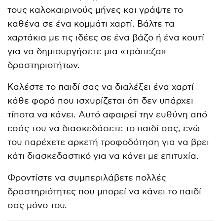
τους καλοκαιρινούς μήνες και γράψτε το
καθένα σε ένα κομμάτι χαρτί. Βάλτε τα
χαρτάκια με τις ιδέες σε ένα βάζο ή ένα κουτί
για να δημιουργήσετε μια «τράπεζα»
δραστηριοτήτων.
Καλέστε το παιδί σας να διαλέξει ένα χαρτί
κάθε φορά που ισχυρίζεται ότι δεν υπάρχει
τίποτα να κάνει. Αυτό αφαιρεί την ευθύνη από
εσάς του να διασκεδάσετε το παιδί σας, ενώ
του παρέχετε αρκετή τροφοδότηση για να βρει
κάτι διασκεδαστικό για να κάνει με επιτυχία.
Φροντίστε να συμπεριλάβετε πολλές
δραστηριότητες που μπορεί να κάνει το παιδί
σας μόνο του.