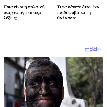
Ποια είναι η πολιτική
Τι να κάνετε όταν ένα
σας για τις «κακές»
παιδί φοβάται τη
λέξεις;
θάλασσα;