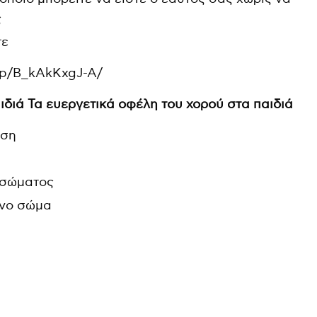
c
ς
r
τε
e
/p/B_kAkKxgJ-A/
e
n
ιδιά Τα ευεργετικά οφέλη του χορού στα παιδιά
ηση
 σώματος
ινο σώμα