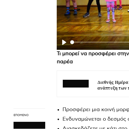
P
Τι μπορεί να προσφέρει στη
l
παρέα
a
y
Διεθνής Ημέρα 
ανάπτυξη των 
Προσφέρει μια κοινή μορ
ΕΠΌΜΕΝΟ
Ενδυναμώνεται ο δεσμός 
Διασκεδάζετε με κάτι στο 