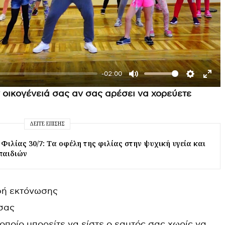
P
l
a
y
-02:00
M
S
E
ν οικογένειά σας αν σας αρέσει να χορεύετε
u
e
n
t
t
t
ΔΕΊΤΕ ΕΠΊΣΗΣ
e
t
e
Φιλίας 30/7: Tα οφέλη της φιλίας στην ψυχική υγεία και
i
r
παιδιών
n
f
g
u
φή εκτόνωσης
s
l
l
σας
s
οποίο μπορείτε να είστε ο εαυτός σας χωρίς να