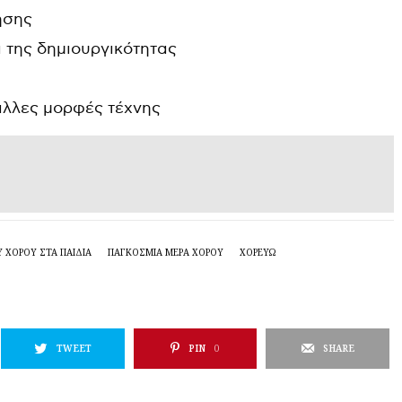
ησης
 της δημιουργικότητας
άλλες μορφές τέχνης
 ΧΟΡΟΎ ΣΤΑ ΠΑΙΔΙΆ
ΠΑΓΚΌΣΜΙΑ ΜΈΡΑ ΧΟΡΟΎ
ΧΟΡΕΎΩ
TWEET
PIN
0
SHARE