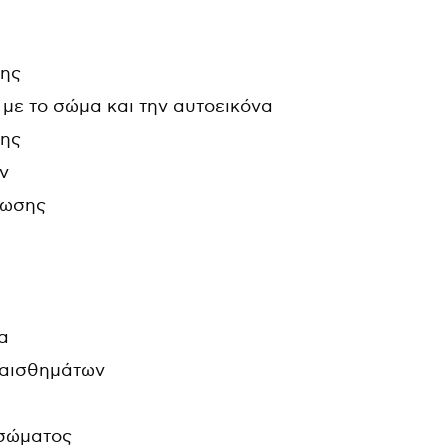
σης
με το σώμα και την αυτοεικόνα
σης
ν
ρωσης
α
ναισθημάτων
 σώματος