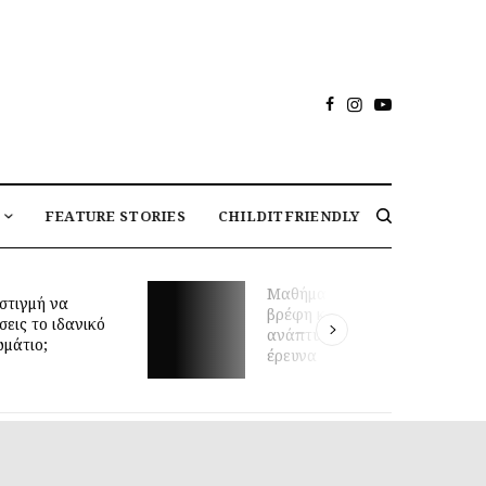
FEATURE STORIES
CHILDITFRIENDLY
Μαθήματα κολύμβησης για
στιγμή να
βρέφη και πρώιμη κινητική
σεις το ιδανικό
ανάπτυξη: τι δείχνει νέα
ωμάτιο;
έρευνα