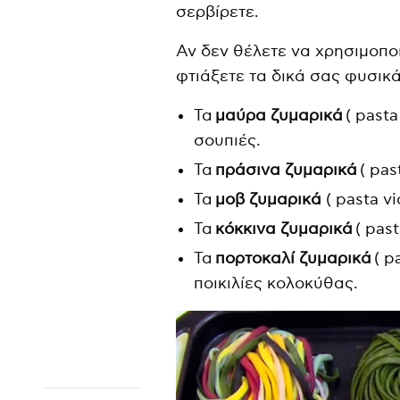
σερβίρετε.
Αν δεν θέλετε να χρησιμοπο
φτιάξετε τα δικά σας φυσικ
Τα
μαύρα ζυμαρικά
( past
σουπιές.
Τα
πράσινα ζυμαρικά
( pas
Τα
μοβ ζυμαρικά
( pasta v
Τα
κόκκινα ζυμαρικά
( pas
Τα
πορτοκαλί ζυμαρικά
( p
ποικιλίες κολοκύθας.