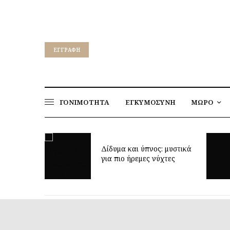
EΓΓΡΑΦΉ
ΓΟΝΙΜΟΤΗΤΑ
ΕΓΚΥΜΟΣΥΝΗ
ΜΩΡΟ
ρεί να
Δίδυμα και ύπνος: μυστικά
η ηλικία;
για πιο ήρεμες νύχτες