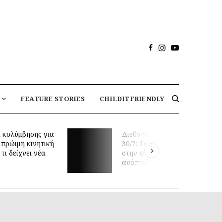
FEATURE STORIES
CHILDITFRIENDLY
 κολύμβησης για
Διεθνής Ημέρα Φιλίας
 πρώιμη κινητική
30/7: Tα οφέλη της φιλίας
τι δείχνει νέα
στην ψυχική υγεία και
ανάπτυξη των παιδιών