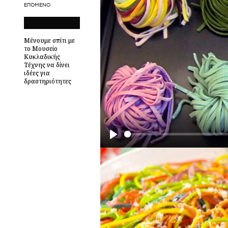
ΕΠΌΜΕΝΟ
Μένουμε σπίτι με
το Μουσείο
Κυκλαδικής
Τέχνης να δίνει
ιδέες για
δραστηριότητες
P
l
a
y