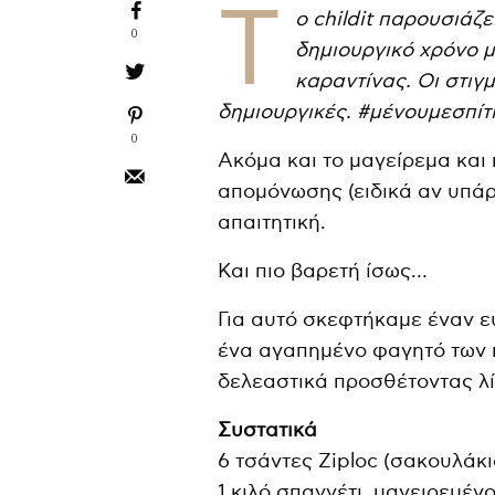
T
o childit παρουσιάζ
0
δημιουργικό χρόνο μ
καραντίνας. Οι στιγ
δημιουργικές. #μένουμεσπίτ
0
Ακόμα και το μαγείρεμα και 
απομόνωσης (ειδικά αν υπάρχ
απαιτητική.
Και πιο βαρετή ίσως…
Για αυτό σκεφτήκαμε έναν ε
ένα αγαπημένο φαγητό των πα
δελεαστικά προσθέτοντας λ
Συστατικά
6 τσάντες Ziploc (σακουλάκ
1 κιλό σπαγγέτι, μαγειρεμέν