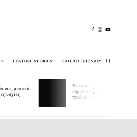
FEATURE STORIES
CHILDITFRIENDLY
Μαθήματα κολύμβησης για
στιγμή να
βρέφη και πρώιμη κινητική
σεις το ιδανικό
ανάπτυξη: τι δείχνει νέα
ωμάτιο;
έρευνα