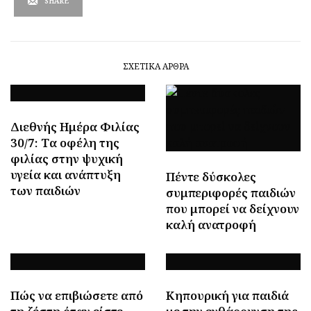
SHARE
ΣΧΕΤΙΚΆ ΆΡΘΡΑ
Διεθνής Ημέρα Φιλίας
30/7: Tα οφέλη της
φιλίας στην ψυχική
υγεία και ανάπτυξη
Πέντε δύσκολες
των παιδιών
συμπεριφορές παιδιών
που μπορεί να δείχνουν
καλή ανατροφή
Πώς να επιβιώσετε από
Κηπουρική για παιδιά