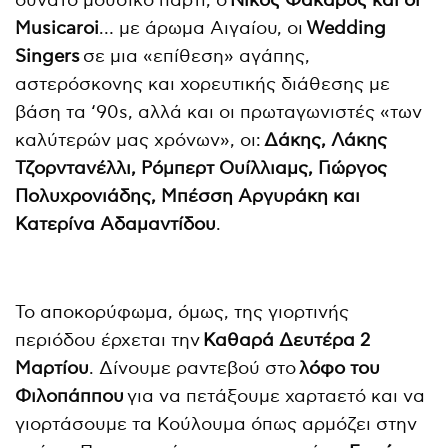
δυνατό μουσικό πάρτι, ο
Νίκος Φάκαρος και οι
Musicaroi
… με άρωμα Αιγαίου, οι
Wedding
Singers
σε μια «επίθεση» αγάπης,
αστερόσκονης και χορευτικής διάθεσης με
βάση τα ‘90s, αλλά και οι πρωταγωνιστές «των
καλύτερών μας χρόνων», οι:
Δάκης, Λάκης
Τζορντανέλλι, Ρόμπερτ Ουίλλιαμς, Γιώργος
Πολυχρονιάδης, Μπέσση Αργυράκη και
Κατερίνα Αδαμαντίδου
.
Το αποκορύφωμα, όμως, της γιορτινής
περιόδου έρχεται την
Καθαρά Δευτέρα 2
Μαρτίου
. Δίνουμε ραντεβού στο
λόφο του
Φιλοπάππου
για να πετάξουμε χαρταετό και να
γιορτάσουμε τα Κούλουμα όπως αρμόζει στην