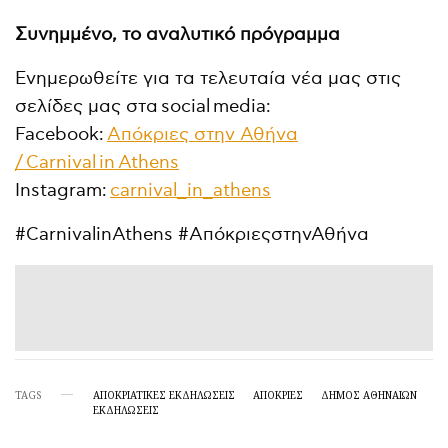
Συνημμένο, το αναλυτικό πρόγραμμα
Ενημερωθείτε για τα τελευταία νέα μας στις
σελίδες μας στα
social
media
:
Facebook
:
Απόκριες στην Αθήνα
/
Carnival
in
Athens
Instagram
:
carnival
_
in
_
athens
#CarnivalinAthens #ΑπόκριεςστηνΑθήνα
TAGS
ΑΠΟΚΡΙΆΤΙΚΕΣ ΕΚΔΗΛΏΣΕΙΣ
ΑΠΟΚΡΙΕΣ
ΔΉΜΟΣ ΑΘΗΝΑΊΩΝ
ΕΚΔΗΛΏΣΕΙΣ