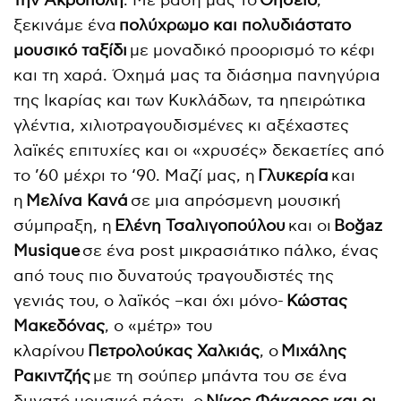
την Ακρόπολη
. Με βάση μας το
Θησείο
,
ξεκινάμε ένα
πολύχρωμο και πολυδιάστατο
μουσικό ταξίδι
με μοναδικό προορισμό το κέφι
και τη χαρά. Όχημά μας τα διάσημα πανηγύρια
της Ικαρίας και των Κυκλάδων, τα ηπειρώτικα
γλέντια, χιλιοτραγουδισμένες κι αξέχαστες
λαϊκές επιτυχίες και οι «χρυσές» δεκαετίες από
το ’60 μέχρι το ‘90. Μαζί μας, η
Γλυκερία
και
η
Μελίνα Κανά
σε μια απρόσμενη μουσική
σύμπραξη, η
Ελένη Τσαλιγοπούλου
και οι
Boğaz
Musique
σε ένα post μικρασιάτικο πάλκο, ένας
από τους πιο δυνατούς τραγουδιστές της
γενιάς του, ο λαϊκός –και όχι μόνο-
Κώστας
Μακεδόνας
, ο «μέτρ» του
κλαρίνου
Πετρολούκας Χαλκιάς
, ο
Μιχάλης
Ρακιντζής
με τη σούπερ μπάντα του σε ένα