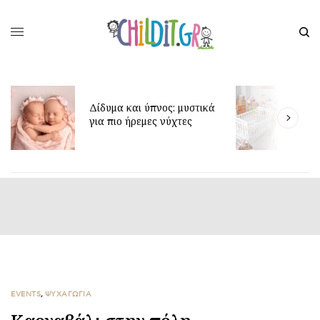
Έ
Δίδυμα και ύπνος: μυστικά
δ
για πιο ήρεμες νύχτες
π
EVENTS
,
ΨΥΧΑΓΩΓΙΑ