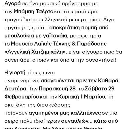
Αγορά
σε ένα μουσικό πρόγραμμα με
τον
Μπάμπη Τσέρτο
και τα ωραιότερα
τραγούδια του ελληνικού ρεπερτορίου. Λίγο
αργότερα, η πιο…
αποκριάτικη πομπή από
μπουλούκια με γαϊτανάκι
, με αφετηρία
το
Μουσείο Λαϊκής Τέχνης & Παράδοσης
«Αγγελική Χατζημιχάλη»
, είναι σίγουρο πως θα
συνεπάρει όποιον και όποια την συναντήσει!
Η
γιορτή
, όπως είναι
αναμενόμενο,
απογειώνεται πριν την Καθαρά
Δευτέρα
. Την
Παρασκευή 28
, το
Σάββατο 29
Φεβρουαρίου
και την
Κυριακή 1 Μαρτίου
, τη
σκυτάλη της διασκέδασης
παίρνουν
αγαπημένοι μας καλλιτέχνες
σε μια
σειρά πολύ ιδιαίτερων
συναυλιών… κάτω από