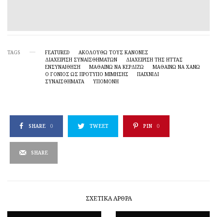
TAGS
FEATURED
ΑΚΟΛΟΥΘΏ ΤΟΥΣ ΚΑΝΌΝΕΣ
ΔΙΑΧΕΊΡΙΣΗ ΣΥΝΑΙΣΘΗΜΆΤΩΝ
ΔΙΑΧΕΊΡΙΣΗ ΤΗΣ ΉΤΤΑΣ
ΕΝΣΥΝΑΊΘΗΣΗ
ΜΑΘΑΊΝΩ ΝΑ ΚΕΡΔΊΖΩ
ΜΑΘΑΊΝΩ ΝΑ ΧΆΝΩ
Ο ΓΟΝΙΌΣ ΩΣ ΠΡΌΤΥΠΟ ΜΊΜΗΣΗΣ
ΠΑΙΧΝΙΔΙ
ΣΥΝΑΙΣΘΗΜΑΤΑ
ΥΠΟΜΟΝΗ
SHARE
0
TWEET
PIN
0
SHARE
ΣΧΕΤΙΚΆ ΆΡΘΡΑ