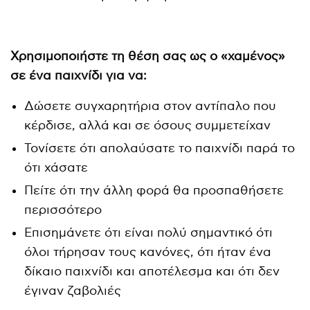
Χρησιμοποιήστε τη θέση σας ως ο «χαμένος»
σε ένα παιχνίδι για να:
Δώσετε συγχαρητήρια στον αντίπαλο που
κέρδισε, αλλά και σε όσους συμμετείχαν
Τονίσετε ότι απολαύσατε το παιχνίδι παρά το
ότι χάσατε
Πείτε ότι την άλλη φορά θα προσπαθήσετε
περισσότερο
Επισημάνετε ότι είναι πολύ σημαντικό ότι
όλοι τήρησαν τους κανόνες, ότι ήταν ένα
δίκαιο παιχνίδι και αποτέλεσμα και ότι δεν
έγιναν ζαβολιές