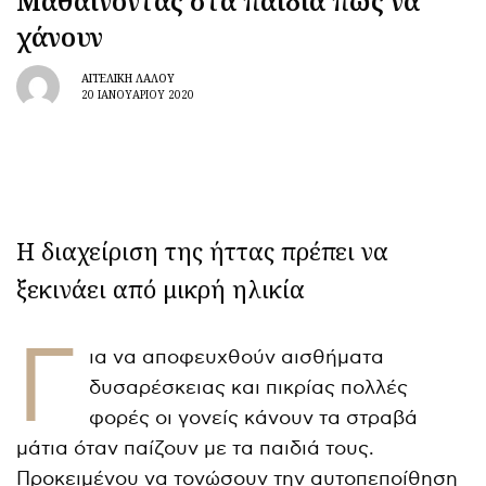
Μαθαίνοντας στα παιδιά πώς να
χάνουν
ΑΓΓΕΛΙΚΉ ΛΆΛΟΥ
20 ΙΑΝΟΥΑΡΊΟΥ 2020
Η διαχείριση της ήττας πρέπει να
ξεκινάει από μικρή ηλικία
Γ
ια να αποφευχθούν αισθήματα
δυσαρέσκειας και πικρίας πολλές
φορές οι γονείς κάνουν τα στραβά
μάτια όταν παίζουν με τα παιδιά τους.
Προκειμένου να τονώσουν την αυτοπεποίθηση