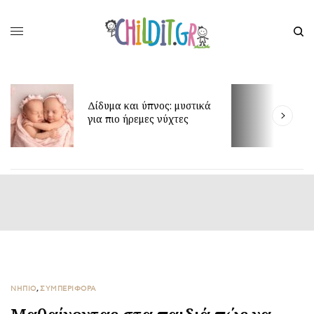
Έ
Δίδυμα και ύπνος: μυστικά
δ
για πιο ήρεμες νύχτες
π
ΝΗΠΙΟ
,
ΣΥΜΠΕΡΙΦΟΡΑ