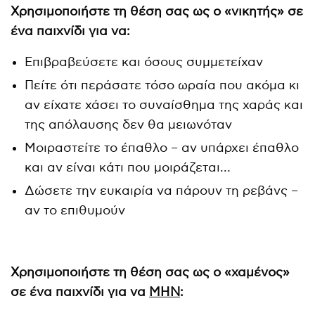
Χρησιμοποιήστε τη θέση σας ως ο «νικητής» σε
ένα παιχνίδι για να:
Επιβραβεύσετε και όσους συμμετείχαν
Πείτε ότι περάσατε τόσο ωραία που ακόμα κι
αν είχατε χάσει το συναίσθημα της χαράς και
της απόλαυσης δεν θα μειωνόταν
Μοιραστείτε το έπαθλο – αν υπάρχει έπαθλο
και αν είναι κάτι που μοιράζεται…
Δώσετε την ευκαιρία να πάρουν τη ρεβάνς –
αν το επιθυμούν
Χρησιμοποιήστε τη θέση σας ως ο «χαμένος»
σε ένα παιχνίδι για να
ΜΗΝ
: