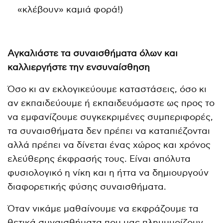
«κλέβουν» καμιά φορά!)
Αγκαλιάστε τα συναισθήματα όλων και
καλλιεργήστε την ενσυναίσθηση
Όσο κι αν εκλογικεύουμε καταστάσεις, όσο κι
αν εκπαιδεύουμε ή εκπαιδευόμαστε ως προς το
να εμφανίζουμε συγκεκριμένες συμπεριφορές,
τα συναισθήματα δεν πρέπει να καταπιέζονται
αλλά πρέπει να δίνεται ένας χώρος και χρόνος
ελεύθερης έκφρασής τους. Είναι απόλυτα
φυσιολογικό η νίκη και η ήττα να δημιουργούν
διαφορετικής φύσης συναισθήματα.
Όταν νικάμε μαθαίνουμε να εκφράζουμε τα
θετικά συναισθήματα που μας πλημμυρίζουν,