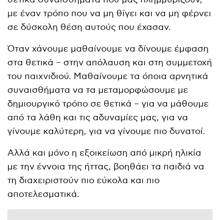
με έναν τρόπο που να μη θίγει και να μη φέρνει
σε δύσκολη θέση αυτούς που έχασαν.
Όταν χάνουμε μαθαίνουμε να δίνουμε έμφαση
στα θετικά – στην απόλαυση και στη συμμετοχή
του παιχνιδιού. Μαθαίνουμε τα όποια αρνητικά
συναισθήματα να τα μεταμορφώσουμε με
δημιουργικό τρόπο σε θετικά – για να μάθουμε
από τα λάθη και τις αδυναμίες μας, για να
γίνουμε καλύτερη, για να γίνουμε πιο δυνατοί.
Αλλά και μόνο η εξοικείωση από μικρή ηλικία
με την έννοια της ήττας, βοηθάει τα παιδιά να
τη διαχειριστούν πιο εύκολα και πιο
αποτελεσματικά.