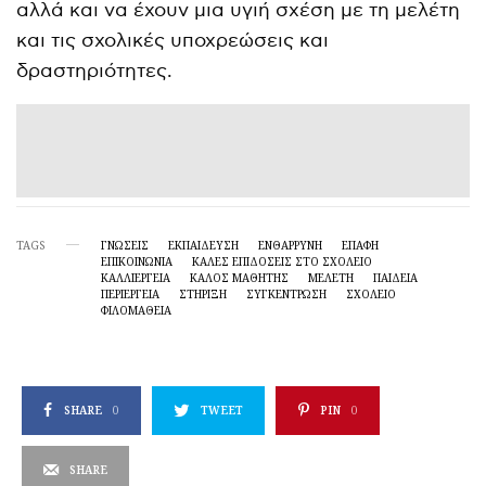
αλλά και να έχουν μια υγιή σχέση με τη μελέτη
και τις σχολικές υποχρεώσεις και
δραστηριότητες.
TAGS
ΓΝΩΣΕΙΣ
ΕΚΠΑΙΔΕΥΣΗ
ΕΝΘΆΡΡΥΝΗ
ΕΠΑΦΗ
ΕΠΙΚΟΙΝΩΝΙΑ
ΚΑΛΈΣ ΕΠΙΔΌΣΕΙΣ ΣΤΟ ΣΧΟΛΕΊΟ
ΚΑΛΛΙΈΡΓΕΙΑ
ΚΑΛΌΣ ΜΑΘΗΤΉΣ
ΜΕΛΕΤΗ
ΠΑΙΔΕΊΑ
ΠΕΡΙΕΡΓΕΙΑ
ΣΤΗΡΙΞΗ
ΣΥΓΚΕΝΤΡΩΣΗ
ΣΧΟΛΕΙΟ
ΦΙΛΟΜΆΘΕΙΑ
SHARE
0
TWEET
PIN
0
SHARE