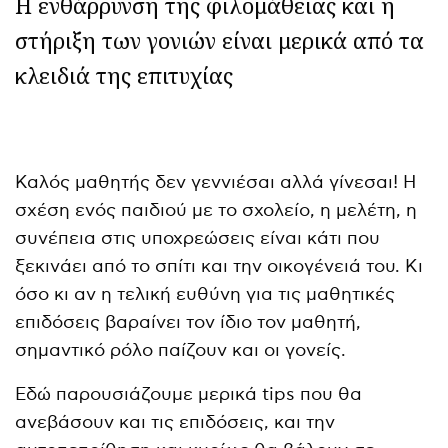
Η ενθάρρυνση της φιλομάθειας και η
στήριξη των γονιών είναι μερικά από τα
κλειδιά της επιτυχίας
Καλός μαθητής δεν γεννιέσαι αλλά γίνεσαι! Η
σχέση ενός παιδιού με το σχολείο, η μελέτη, η
συνέπεια στις υποχρεώσεις είναι κάτι που
ξεκινάει από το σπίτι και την οικογένειά του. Κι
όσο κι αν η τελική ευθύνη για τις μαθητικές
επιδόσεις βαραίνει τον ίδιο τον μαθητή,
σημαντικό ρόλο παίζουν και οι γονείς.
Εδώ παρουσιάζουμε μερικά tips που θα
ανεβάσουν και τις επιδόσεις, και την