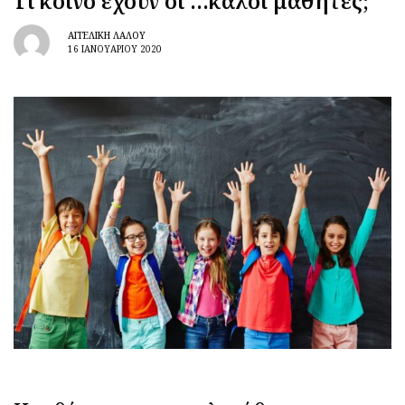
Τι κοινό έχουν οι …καλοί μαθητές;
ΑΓΓΕΛΙΚΉ ΛΆΛΟΥ
16 ΙΑΝΟΥΑΡΊΟΥ 2020