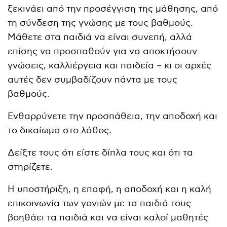
ξεκινάει από την προσέγγιση της μάθησης, από
τη σύνδεση της γνώσης με τους βαθμούς.
Μάθετε στα παιδιά να είναι συνεπή, αλλά
επίσης να προσπαθούν για να αποκτήσουν
γνώσεις, καλλιέργεια και παιδεία – κι οι αρχές
αυτές δεν συμβαδίζουν πάντα με τους
βαθμούς.
Ενθαρρύνετε την προσπάθεια, την αποδοχή και
το δικαίωμα στο λάθος.
Δείξτε τους ότι είστε δίπλα τους και ότι τα
στηρίζετε.
Η υποστήριξη, η επαφή, η αποδοχή και η καλή
επικοινωνία των γονιών με τα παιδιά τους
βοηθάει τα παιδιά και να είναι καλοί μαθητές