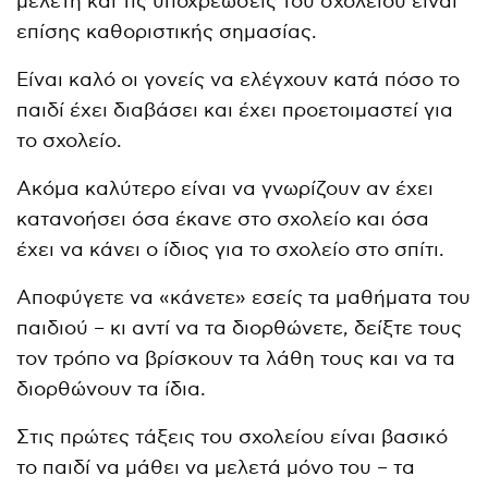
μελέτη και τις υποχρεώσεις του σχολείου είναι
επίσης καθοριστικής σημασίας.
Είναι καλό οι γονείς να ελέγχουν κατά πόσο το
παιδί έχει διαβάσει και έχει προετοιμαστεί για
το σχολείο.
Ακόμα καλύτερο είναι να γνωρίζουν αν έχει
κατανοήσει όσα έκανε στο σχολείο και όσα
έχει να κάνει ο ίδιος για το σχολείο στο σπίτι.
Αποφύγετε να «κάνετε» εσείς τα μαθήματα του
παιδιού – κι αντί να τα διορθώνετε, δείξτε τους
τον τρόπο να βρίσκουν τα λάθη τους και να τα
διορθώνουν τα ίδια.
Στις πρώτες τάξεις του σχολείου είναι βασικό
το παιδί να μάθει να μελετά μόνο του – τα