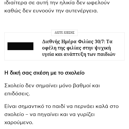
ιδιαίτερα σε αυτή την ηλικία δεν ωφελούν
καθώς δεν ευνοούν την αυτενέργεια.
ΔΕΊΤΕ ΕΠΊΣΗΣ
Διεθνής Ημέρα Φιλίας 30/7: Tα
οφέλη της φιλίας στην ψυχική
υγεία και ανάπτυξη των παιδιών
Η δική σας σχέση με το σχολείο
Σχολείο δεν σημαίνει μόνο βαθμοί και
επιδόσεις.
Είναι σημαντικό το παιδί να περνάει καλά στο
σχολείο – να πηγαίνει και να γυρίζει
χαρούμενο.