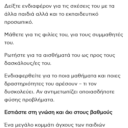
Δείξτε ενδιαφέρον για τις σχέσεις του με τα
άλλα παιδιά αλλά και το εκπαιδευτικό
προσωπικό.
Μάθετε για τις φιλίες του, για τους συμμαθητές
του.
Ρωτήστε για τα αισθήματά του ως προς τους
δασκάλους/ες του.
Ενδιαφερθείτε για το ποια μαθήματα και ποιες
δραστηριότητες του αρέσουν – τι τον
δυσκολεύει. Αν αντιμετωπίζει οποιασδήποτε
φύσης προβλήματα.
Εστιάστε στη γνώση και όχι στους βαθμούς
Ένα μεγάλο κομμάτι άγχους των παιδιών