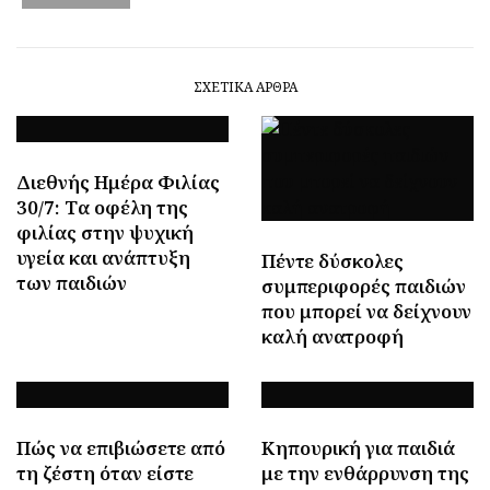
ΣΧΕΤΙΚΆ ΆΡΘΡΑ
Διεθνής Ημέρα Φιλίας
30/7: Tα οφέλη της
φιλίας στην ψυχική
υγεία και ανάπτυξη
Πέντε δύσκολες
των παιδιών
συμπεριφορές παιδιών
που μπορεί να δείχνουν
καλή ανατροφή
Πώς να επιβιώσετε από
Κηπουρική για παιδιά
τη ζέστη όταν είστε
με την ενθάρρυνση της