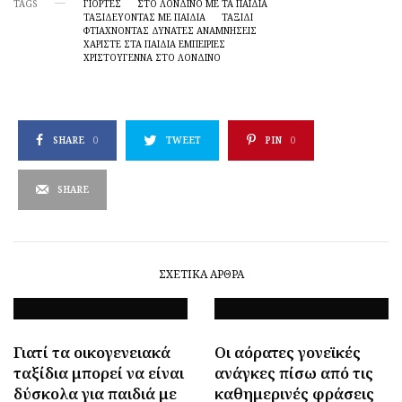
TAGS
ΓΙΟΡΤΈΣ
ΣΤΟ ΛΟΝΔΊΝΟ ΜΕ ΤΑ ΠΑΙΔΙΆ
ΤΑΞΙΔΕΎΟΝΤΑΣ ΜΕ ΠΑΙΔΙΆ
ΤΑΞΙΔΙ
ΦΤΙΆΧΝΟΝΤΑΣ ΔΥΝΑΤΈΣ ΑΝΑΜΝΉΣΕΙΣ
ΧΑΡΊΣΤΕ ΣΤΑ ΠΑΙΔΙΆ ΕΜΠΕΙΡΊΕΣ
ΧΡΙΣΤΟΎΓΕΝΝΑ ΣΤΟ ΛΟΝΔΊΝΟ
SHARE
0
TWEET
PIN
0
SHARE
ΣΧΕΤΙΚΆ ΆΡΘΡΑ
Γιατί τα οικογενειακά
Οι αόρατες γονεϊκές
ταξίδια μπορεί να είναι
ανάγκες πίσω από τις
δύσκολα για παιδιά με
καθημερινές φράσεις