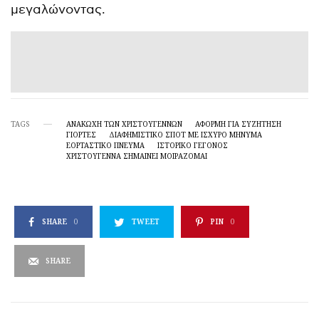
μεγαλώνοντας.
TAGS
ΑΝΑΚΩΧΉ ΤΩΝ ΧΡΙΣΤΟΥΓΈΝΝΩΝ
ΑΦΟΡΜΉ ΓΙΑ ΣΥΖΉΤΗΣΗ
ΓΙΟΡΤΈΣ
ΔΙΑΦΗΜΙΣΤΙΚΌ ΣΠΟΤ ΜΕ ΙΣΧΥΡΌ ΜΉΝΥΜΑ
ΕΟΡΤΑΣΤΙΚΌ ΠΝΕΎΜΑ
ΙΣΤΟΡΙΚΌ ΓΕΓΟΝΌΣ
ΧΡΙΣΤΟΎΓΕΝΝΑ ΣΗΜΑΊΝΕΙ ΜΟΙΡΆΖΟΜΑΙ
SHARE
0
TWEET
PIN
0
SHARE