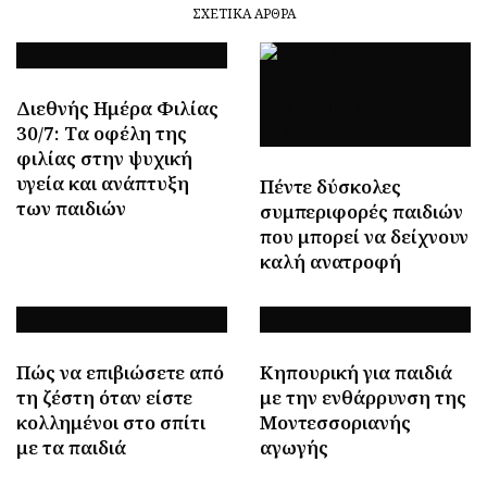
ΣΧΕΤΙΚΆ ΆΡΘΡΑ
Διεθνής Ημέρα Φιλίας
30/7: Tα οφέλη της
φιλίας στην ψυχική
υγεία και ανάπτυξη
Πέντε δύσκολες
των παιδιών
συμπεριφορές παιδιών
που μπορεί να δείχνουν
καλή ανατροφή
Πώς να επιβιώσετε από
Κηπουρική για παιδιά
τη ζέστη όταν είστε
με την ενθάρρυνση της
κολλημένοι στο σπίτι
Μοντεσσοριανής
με τα παιδιά
αγωγής