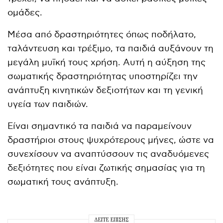
ομάδες.
Μέσα από δραστηριότητες όπως ποδήλατο,
ταλάντευση και τρέξιμο, τα παιδιά αυξάνουν τη
μεγάλη μυϊκή τους χρήση. Αυτή η αύξηση της
σωματικής δραστηριότητας υποστηρίζει την
ανάπτυξη κινητικών δεξιοτήτων και τη γενική
υγεία των παιδιών.
Είναι σημαντικό τα παιδιά να παραμείνουν
δραστήριοι στους ψυχρότερους μήνες, ώστε να
συνεχίσουν να αναπτύσσουν τις αναδυόμενες
δεξιότητες που είναι ζωτικής σημασίας για τη
σωματική τους ανάπτυξη.
ΔΕΊΤΕ ΕΠΊΣΗΣ