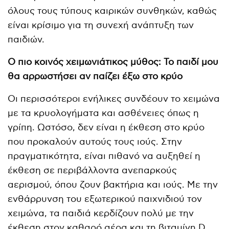
όλους τους τύπους καιρικών συνθηκών, καθώς
είναι κρίσιμο για τη συνεχή ανάπτυξη των
παιδιών.
Ο πιο κοινός χειμωνιάτικος μύθος: Το παιδί μου
θα αρρωστήσει αν παίζει έξω στο κρύο
Οι περισσότεροι ενήλικες συνδέουν το χειμώνα
με τα κρυολογήματα και ασθένειες όπως η
γρίπη. Ωστόσο, δεν είναι η έκθεση στο κρύο
που προκαλούν αυτούς τους ιούς. Στην
πραγματικότητα, είναι πιθανό να αυξηθεί η
έκθεση σε περιβάλλοντα ανεπαρκούς
αερισμού, όπου ζουν βακτήρια και ιούς. Με την
ενθάρρυνση του εξωτερικού παιχνιδιού τον
χειμώνα, τα παιδιά κερδίζουν πολύ με την
έκθεση στον καθαρό αέρα και τη βιταμίνη D,