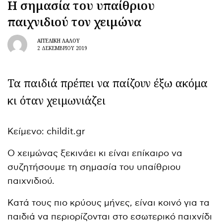
Η σημασία του υπαίθριου
παιχνιδιού τον χειμώνα
ΑΓΓΕΛΙΚΉ ΛΆΛΟΥ
2 ΔΕΚΕΜΒΡΊΟΥ 2019
Τα παιδιά πρέπει να παίζουν έξω ακόμα
κι όταν χειμωνιάζει
Κείμενο: childit.gr
Ο χειμώνας ξεκινάει κι είναι επίκαιρο να
συζητήσουμε τη σημασία του υπαίθριου
παιχνιδιού.
Κατά τους πιο κρύους μήνες, είναι κοινό για τα
παιδιά να περιορίζονται στο εσωτερικό παιχνίδι