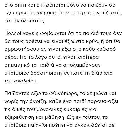
στο σπίτι και επιτρέπεται μόνο να παίζουν σε
εξωτερικούς χώρους όταν οι μέρες είναι ζεστές
και ηλιόλουστες.
Πολλοί γονείς φοβούνται ότι τα παιδιά τους δεν
θα τους αρέσει να είναι έξω στο κρύο, ή ότι θα
αρρωστήσουν αν είναι έξω στο κρύο καθαρό
αέρα. Για το λόγο αυτό, είναι ιδιαίτερα
σημαντικό τα παιδιά να απολαμβάνουν
υπαίθριες δραστηριότητες κατά τη διάρκεια
του σχολείου.
Παίζοντας έξω το φθινόπωρο, το χειμώνα και
νωρίς την άνοιξη, κάθε ένα παιδί παρουσιάζει
τις δικές του μοναδικές ευκαιρίες για
εξερεύνηση και μάθηση. Ως εκ τούτου, το
υπαίθριο παιχνίδι πρέπει να αγκαλιάζεται σε