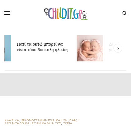
Έ
Δίδυμα και ύπνος: μυστικά
δ
για πιο ήρεμες νύχτες
π
ΚΛΑΣΙΚΆ, ΕΙΚΟΝΟΓΡΑΦΗΜΈΝΑ ΚΑΙ ΜΗ
,
ΠΑΙΔΙ
,
ΣΤΟ ΜΥΑΛΌ ΚΑΙ ΣΤΗΝ ΚΑΡΔΙΆ ΤΟΥ
,
ΥΓΕΙΑ