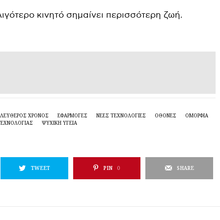
 Λιγότερο κινητό σημαίνει περισσότερη ζωή.
ΕΛΕΥΘΕΡΟΣ ΧΡΟΝΟΣ
ΕΦΑΡΜΟΓΈΣ
ΝΈΕΣ ΤΕΧΝΟΛΟΓΊΕΣ
ΟΘΌΝΕΣ
ΟΜΟΡΦΙΆ
ΤΕΧΝΟΛΟΓΊΑΣ
ΨΥΧΙΚΗ ΥΓΕΙΑ
TWEET
PIN
0
SHARE