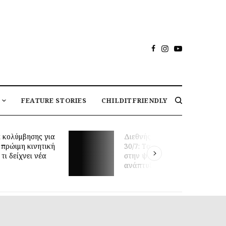
FEATURE STORIES
CHILDITFRIENDLY
 κολύμβησης για
Διεθνής Ημέρα Φιλίας
 πρώιμη κινητική
30/7: Tα οφέλη της φιλίας
τι δείχνει νέα
στην ψυχική υγεία και
ανάπτυξη των παιδιών