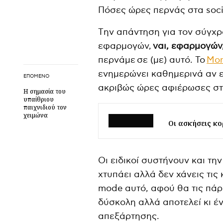
Πόσες ώρες περνάς στα socia
Tην απάντηση για τον σύγχ
εφαρμογών,
ναι, εφαρμογών
περνάμε σε (με) αυτό. Το
Mo
ενημερώνει καθημερινά αν ε
ΕΠΌΜΕΝΟ
ακριβώς ώρες αφιέρωσες στη
Η σημασία του
υπαίθριου
παιχνιδιού τον
χειμώνα
Οι ασκήσεις κ
Οι ειδικοί συστήνουν και τη
χτυπάει αλλά δεν χάνεις τις
mode αυτό, αφού θα τις πά
δύσκολη αλλά αποτελεί κι έ
απεξάρτησης.