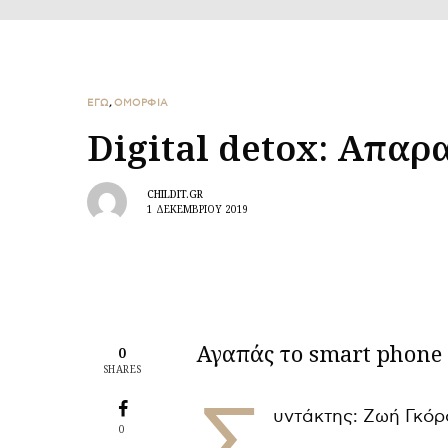
ΕΓΩ
,
ΟΜΟΡΦΙΑ
Digital detox: Aπαρα
CHILDIT.GR
1 ΔΕΚΕΜΒΡΊΟΥ 2019
Αγαπάς το smart phone 
0
SHARES
Σ
υντάκτης: Ζωή Γκόρ
0