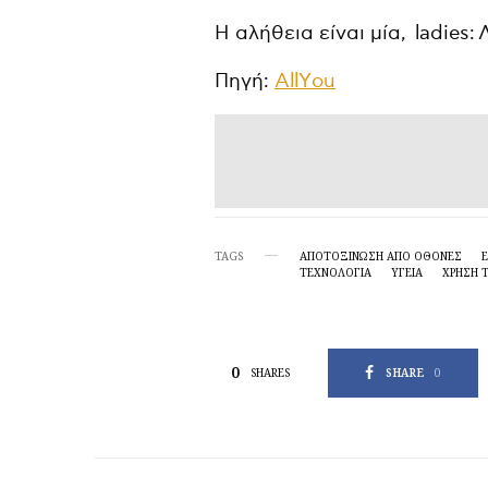
Η αλήθεια είναι μία, ladies:
Πηγή:
ΑllΥou
TAGS
ΑΠΟΤΟΞΊΝΩΣΗ ΑΠΌ ΟΘΌΝΕΣ
ΤΕΧΝΟΛΟΓΙΑ
ΥΓΕΙΑ
ΧΡΉΣΗ 
0
SHARE
0
SHARES