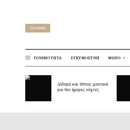
EΓΓΡΑΦΉ
ΓΟΝΙΜΟΤΗΤΑ
ΕΓΚΥΜΟΣΥΝΗ
ΜΩΡΟ
ρεί να
Δίδυμα και ύπνος: μυστικά
η ηλικία;
για πιο ήρεμες νύχτες