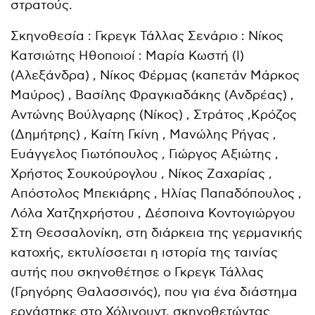
στρατούς.
Σκηνοθεσία : Γκρεγκ Τάλλας Σενάριο : Νίκος
Κατσιώτης Ηθοποιοί : Μαρία Κωστή (I)
(Αλεξάνδρα) , Νίκος Φέρμας (καπετάν Μάρκος
Μαύρος) , Βασίλης Φραγκιαδάκης (Ανδρέας) ,
Αντώνης Βούλγαρης (Νίκος) , Στράτος ,Κρόζος
(Δημήτρης) , Καίτη Γκίνη , Μανώλης Ρήγας ,
Ευάγγελος Γιωτόπουλος , Γιώργος Αξιώτης ,
Χρήστος Σουκούρογλου , Νίκος Ζαχαρίας ,
Απόστολος Μπεκιάρης , Ηλίας Παπαδόπουλος ,
Λόλα Χατζηχρήστου , Δέσποινα Κοντογιώργου
Στη Θεσσαλονίκη, στη διάρκεια της γερμανικής
κατοχής, εκτυλίσσεται η ιστορία της ταινίας
αυτής που σκηνοθέτησε ο Γκρεγκ Τάλλας
(Γρηγόρης Θαλασσινός), που για ένα διάστημα
εργάστηκε στο Χόλιγουντ, σκηνοθετώντας