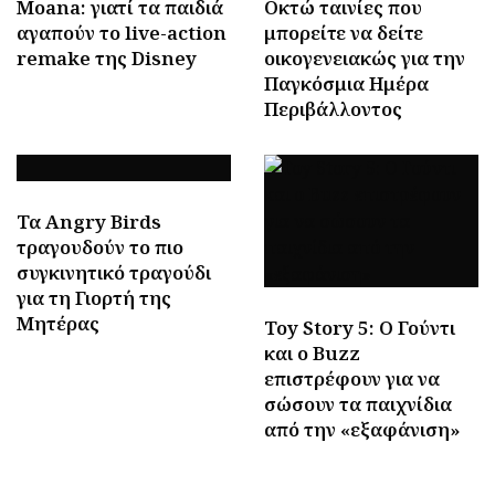
Moana: γιατί τα παιδιά
Οκτώ ταινίες που
αγαπούν το live-action
μπορείτε να δείτε
remake της Disney
οικογενειακώς για την
Παγκόσμια Ημέρα
Περιβάλλοντος
Τα Angry Birds
τραγουδούν το πιο
συγκινητικό τραγούδι
για τη Γιορτή της
Μητέρας
Toy Story 5: Ο Γούντι
και ο Buzz
επιστρέφουν για να
σώσουν τα παιχνίδια
από την «εξαφάνιση»