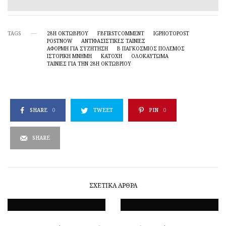
TAGS
28Η ΟΚΤΩΒΡΙΟΥ
FBFIRSTCOMMENT
IGPHOTOPOST
POSTNOW
ΑΝΤΙΦΑΣΙΣΤΙΚΈΣ ΤΑΙΝΊΕΣ
ΑΦΟΡΜΉ ΓΙΑ ΣΥΖΉΤΗΣΗ
Β ΠΑΓΚΌΣΜΙΟΣ ΠΌΛΕΜΟΣ
ΙΣΤΟΡΙΚΉ ΜΝΉΜΗ
ΚΑΤΟΧΉ
ΟΛΟΚΑΎΤΩΜΑ
ΤΑΙΝΊΕΣ ΓΙΑ ΤΗΝ 28Η ΟΚΤΩΒΡΊΟΥ
SHARE
0
TWEET
PIN
0
SHARE
ΣΧΕΤΙΚΆ ΆΡΘΡΑ