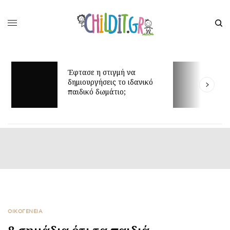
Μ
Έφτασε η στιγμή να
β
δημιουργήσεις το ιδανικό
α
παιδικό δωμάτιο;
έ
ΟΙΚΟΓΕΝΕΙΑ