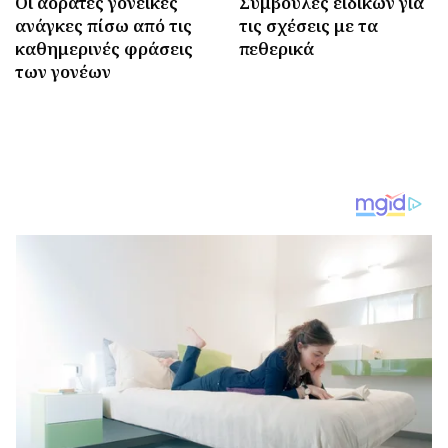
Οι αόρατες γονεϊκές
Συμβουλές ειδικών για
ανάγκες πίσω από τις
τις σχέσεις με τα
καθημερινές φράσεις
πεθερικά
των γονέων