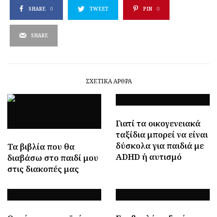
SHARE
0
TWEET
PIN
0
SHARE
ΣΧΕΤΙΚΆ ΆΡΘΡΑ
Γιατί τα οικογενειακά
ταξίδια μπορεί να είναι
δύσκολα για παιδιά με
Τα βιβλία που θα
ADHD ή αυτισμό
διαβάσω στο παιδί μου
στις διακοπές μας