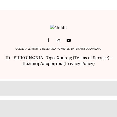
© 2023 ALL RIGHTS RESERVED POWERED BY BRAINFOODMEDIA.
ID
-
ΕΠΙΚΟΙΝΩΝΙΑ
-
Όροι Χρήσης (Terms of Service)
-
Πολιτική Απορρήτου (Privacy Policy)