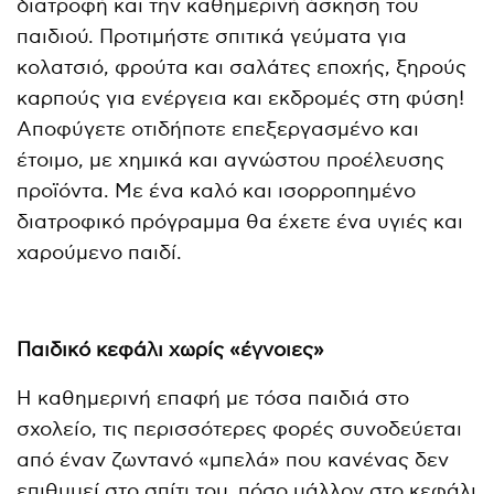
διατροφή και την καθημερινή άσκηση του
παιδιού. Προτιμήστε σπιτικά γεύματα για
κολατσιό, φρούτα και σαλάτες εποχής, ξηρούς
καρπούς για ενέργεια και εκδρομές στη φύση!
Αποφύγετε οτιδήποτε επεξεργασμένο και
έτοιμο, με χημικά και αγνώστου προέλευσης
προϊόντα. Με ένα καλό και ισορροπημένο
διατροφικό πρόγραμμα θα έχετε ένα υγιές και
χαρούμενο παιδί.
Παιδικό κεφάλι χωρίς «έγνοιες»
H καθημερινή επαφή με τόσα παιδιά στο
σχολείο, τις περισσότερες φορές συνοδεύεται
από έναν ζωντανό «μπελά» που κανένας δεν
επιθυμεί στο σπίτι του, πόσο μάλλον στο κεφάλι