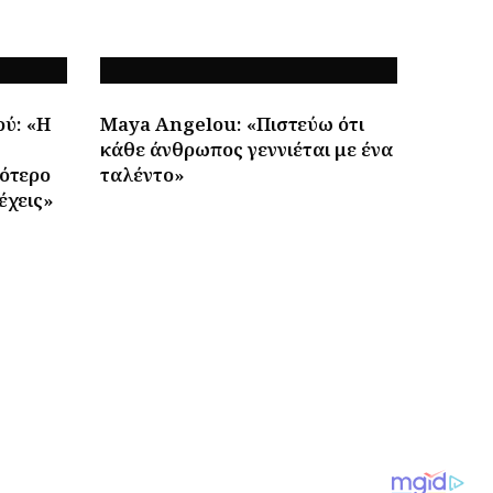
ρύ: «Η
Maya Angelou: «Πιστεύω ότι
κάθε άνθρωπος γεννιέται με ένα
σότερο
ταλέντο»
έχεις»