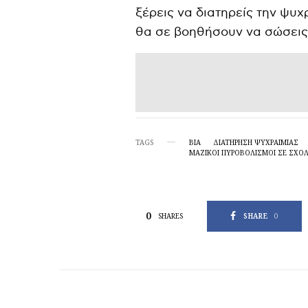
y
ξέρεις να διατηρείς την ψυχ
θα σε βοηθήσουν να σώσεις 
TAGS
ΒΙΑ
ΔΙΑΤΉΡΗΣΗ ΨΥΧΡΑΙΜΊΑΣ
ΜΑΖΙΚΟΊ ΠΥΡΟΒΟΛΙΣΜΟΊ ΣΕ ΣΧΟΛ
0
SHARE
0
SHARES