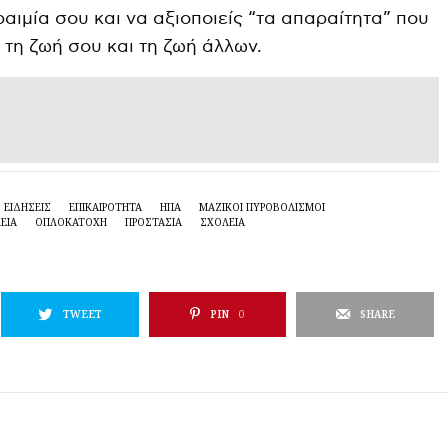
e
t
e
ραιμία σου και να αξιοποιείς “τα απαραίτητα” που
i
r
τη ζωή σου και τη ζωή άλλων.
n
f
g
u
s
l
l
s
ΕΙΔΉΣΕΙΣ
ΕΠΙΚΑΙΡΌΤΗΤΑ
ΗΠΑ
ΜΑΖΙΚΟΊ ΠΥΡΟΒΟΛΙΣΜΟΊ
c
ΕΊΑ
ΟΠΛΟΚΑΤΟΧΉ
ΠΡΟΣΤΑΣΙΑ
ΣΧΟΛΕΙΑ
r
e
e
TWEET
PIN
0
SHARE
n