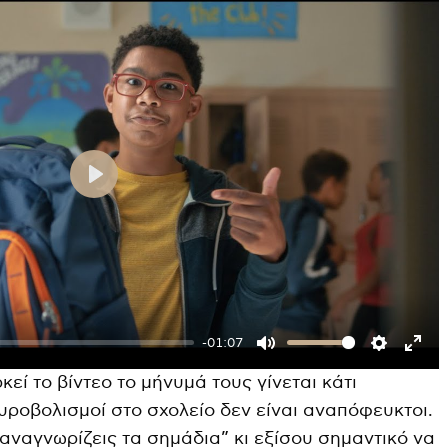
P
l
a
y
-01:07
M
S
E
εί το βίντεο το μήνυμά τους γίνεται κάτι
u
e
n
ροβολισμοί στο σχολείο δεν είναι αναπόφευκτοι.
t
t
t
 αναγνωρίζεις τα σημάδια” κι εξίσου σημαντικό να