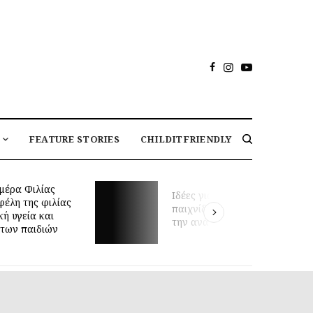
FEATURE STORIES
CHILDITFRIENDLY
μέρα Φιλίας
Ιδέες για καθημερινό
φέλη της φιλίας
παιχνίδι που υποστηρίζουν
κή υγεία και
την ανάπτυξη του μωρού
των παιδιών