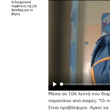
Η διαχρονική
συμβουλή της J.K.
Rowling για το
βάρος
P
Μέσα σε 1.06 λεπτά που διαρκ
l
παραπάνω από σαφές: “Οι πυ
a
Είναι προβλέψιμοι. Αρκεί να