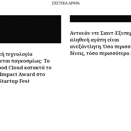
ΣΧΕΤΙΚΆ ΆΡΘΡΑ
Αντουάν ντε Σαιντ-Εξυπε
αληθινή αγάπη είναι
ανεξάντλητη. Όσο περισ
δίνεις, τόσο περισσότερο 
κή τεχνολογία
νεται παγκοσμίως: Το
ood Cloud κατακτά το
 Impact Award στο
Startup Fest