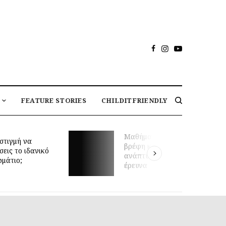
FEATURE STORIES
CHILDITFRIENDLY
θήματα κολύμβησης για
Διεθνής Ημέρα Φιλίας
έφη και πρώιμη κινητική
30/7: Tα οφέλη της φι
άπτυξη: τι δείχνει νέα
στην ψυχική υγεία και
ευνα
ανάπτυξη των παιδιώ