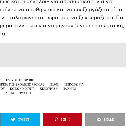
όπως και οι μεγάλοι– για αποσυμπίεση, για να
ειμένου να αποθηκεύει και να επεξεργάζεται όσα
 να χαλαρώνει το σώμα του, να ξεκουράζεται. Για
 μέρα, αλλά και για να μην κινδυνεύει η σωματική,
ία.
Σ
ΕΛΕΥΘΕΡΟΣ ΧΡΟΝΟΣ
ΡΚΕΙΑ ΤΗΣ ΣΧΟΛΙΚΉΣ ΧΡΟΝΙΆΣ
ΕΠΑΦΗ
ΕΠΙΚΟΙΝΩΝΙΑ
ΝΟΥ
ΚΟΙΝΩΝΙΚΟΤΗΤΑ
ΞΕΚΟΥΡΑΣΗ
ΠΑΙΧΝΙΔΙ
Α
ΥΓΕΙΑ
ΨΥΧΙΚΉ
TWEET
PIN
0
SHARE