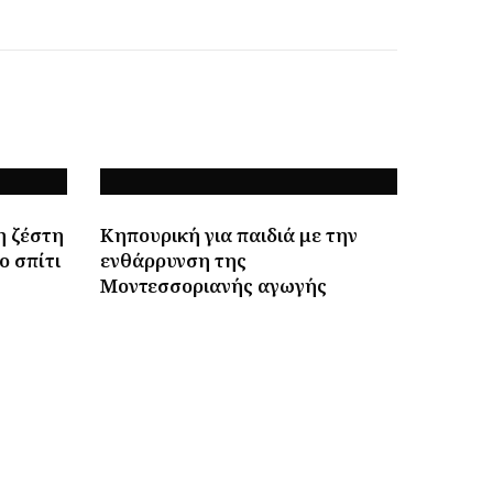
η ζέστη
Κηπουρική για παιδιά με την
ο σπίτι
ενθάρρυνση της
Μοντεσσοριανής αγωγής