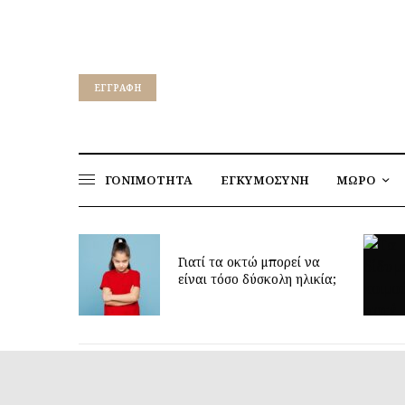
EΓΓΡΑΦΉ
ΓΟΝΙΜΟΤΗΤΑ
ΕΓΚΥΜΟΣΥΝΗ
ΜΩΡΟ
οκτώ μπορεί να
Δίδυμα και ύπνος: μυστικά
ο δύσκολη ηλικία;
για πιο ήρεμες νύχτες