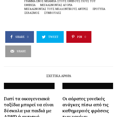
ΓΡΆΜΜΑ ΕΝΌΣ ΜΠΑΜΠΆ ΣΤΟΥΣ ΈΦΗΒΟΥΣ ΓΙΟΥΣ ΤΟΥ
ΕΦΗΒΕΙΑ
ΜΕΓΑΛΏΝΟΝΤΑΣ ΑΓΌΡΙΑ
ΜΕΓΑΛΏΝΟΝΤΑΣ ΤΟΥΣ ΜΕΛΛΟΝΤΙΚΟΎΣ ΆΝΤΡΕΣ
ΠΡΟΤΥΠΑ
ΣΕΒΑΣΜΟΣ
ΣΥΜΒΟΥΛΕΣ
SHARE
0
TWEET
PIN
0
SHARE
ΣΧΕΤΙΚΆ ΆΡΘΡΑ
Γιατί τα οικογενειακά
Οι αόρατες γονεϊκές
ταξίδια μπορεί να είναι
ανάγκες πίσω από τις
δύσκολα για παιδιά με
καθημερινές φράσεις
ADHD ή αυτισμό
των γονέων