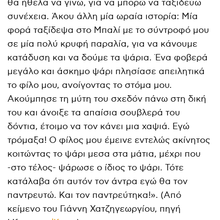
θα ήθελα να γίνω, για να μπορώ να ταξιδεύω
συνέχεια. Άκου άλλη μία ωραία ιστορία: Μία
φορά ταξίδεψα στο Μπαλί με το σύντροφό μου
σε μία πολύ κρυφή παραλία, για να κάνουμε
κατάδυση και να δούμε τα ψάρια. Ένα φοβερά
μεγάλο και άσκημο ψάρι πλησίασε απειλητικά
το φίλο μου, ανοίγοντας το στόμα μου.
Ακούμπησε τη μύτη του σχεδόν πάνω στη δική
του και άνοιξε τα απαίσια σουβλερά του
δόντια, έτοιμο να τον κάνει μια χαψιά. Εγώ
τρόμαξα! Ο φίλος μου έμεινε εντελώς ακίνητος
κοιτώντας το ψάρι μεσα στα μάτια, μέχρι που
-στο τέλος- ψάρωσε ο ίδιος το ψάρι. Τότε
κατάλαβα ότι αυτόν τον άντρα εγώ θα τον
παντρευτώ. Και τον παντρεύτηκα!». (Από
κείμενο του Γιάννη Χατζηγεωργίου, πηγή