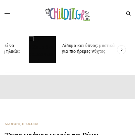
Έ
Δίδυμα και ύπνος: μυστικά
δ
για πιο ήρεμες νύχτες
π
ΔΙΑΦΟΡΑ
,
ΠΡΟΣΩΠΑ