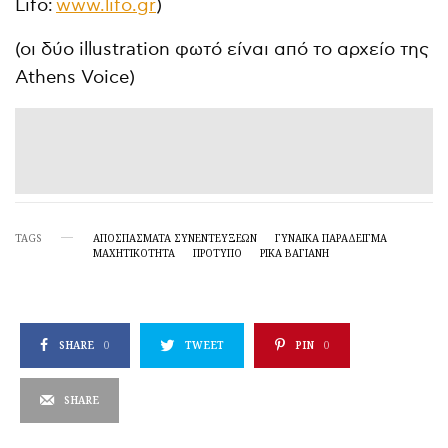
Lifo:
www.lifo.gr
)
(οι δύο illustration φωτό είναι από το αρχείο της
Athens Voice)
TAGS
ΑΠΟΣΠΆΣΜΑΤΑ ΣΥΝΕΝΤΕΎΞΕΩΝ
ΓΥΝΑΊΚΑ ΠΑΡΆΔΕΙΓΜΑ
ΜΑΧΗΤΙΚΌΤΗΤΑ
ΠΡΟΤΥΠΟ
ΡΊΚΑ ΒΑΓΙΆΝΗ
SHARE
0
TWEET
PIN
0
SHARE