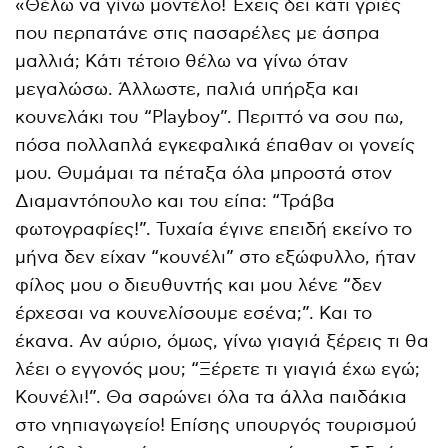
«Θέλω να γίνω μοντέλο! Έχεις δει κάτι γριές
που περπατάνε στις πασαρέλες με άσπρα
μαλλιά; Κάτι τέτοιο θέλω να γίνω όταν
μεγαλώσω. Άλλωστε, παλιά υπήρξα και
κουνελάκι του “Playboy”. Περιττό να σου πω,
πόσα πολλαπλά εγκεφαλικά έπαθαν οι γονείς
μου. Θυμάμαι τα πέταξα όλα μπροστά στον
Διαμαντόπουλο και του είπα: “Τράβα
φωτογραφίες!”. Τυχαία έγινε επειδή εκείνο το
μήνα δεν είχαν “κουνέλι” στο εξώφυλλο, ήταν
φίλος μου ο διευθυντής και μου λένε “δεν
έρχεσαι να κουνελίσουμε εσένα;”. Και το
έκανα. Αν αύριο, όμως, γίνω γιαγιά ξέρεις τι θα
λέει ο εγγονός μου; “Ξέρετε τι γιαγιά έχω εγώ;
Κουνέλι!”. Θα σαρώνει όλα τα άλλα παιδάκια
στο νηπιαγωγείο! Επίσης υπουργός τουρισμού