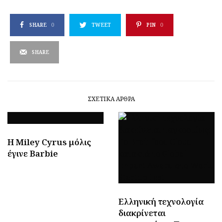
SHARE
0
TWEET
PIN
0
SHARE
ΣΧΕΤΙΚΆ ΆΡΘΡΑ
H Miley Cyrus μόλις
έγινε Barbie
Ελληνική τεχνολογία
διακρίνεται