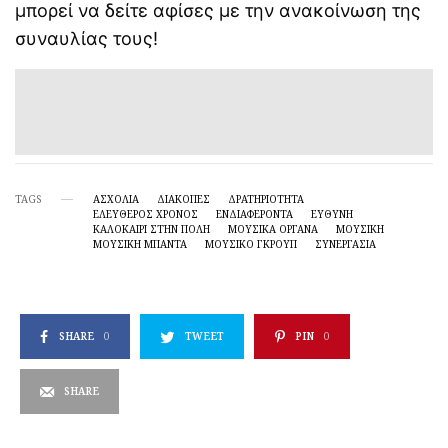
μπορεί να δείτε αφίσες με την ανακοίνωση της
συναυλίας τους!
TAGS
ΑΣΧΟΛΙΑ
ΔΙΑΚΟΠΕΣ
ΔΡΑΤΗΡΙΌΤΗΤΑ
ΕΛΕΥΘΕΡΟΣ ΧΡΟΝΟΣ
ΕΝΔΙΑΦΈΡΟΝΤΑ
ΕΥΘΥΝΗ
ΚΑΛΟΚΑΊΡΙ ΣΤΗΝ ΠΌΛΗ
ΜΟΥΣΙΚΆ ΌΡΓΑΝΑ
ΜΟΥΣΙΚΗ
ΜΟΥΣΙΚΉ ΜΠΆΝΤΑ
ΜΟΥΣΙΚΌ ΓΚΡΟΥΠ
ΣΥΝΕΡΓΑΣΙΑ
SHARE
0
TWEET
PIN
0
SHARE