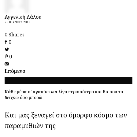
Διεθνής Ημέρα Φιλίας
30/7: Tα οφέλη της φιλίας
Αγγελική Λάλου
στην ψυχική υγεία και
26 ΙΟΥΝΊΟΥ 2019
ανάπτυξη των παιδιών
0
Shares
Ιδέες για καθημερινό
0
παιχνίδι που υποστηρίζουν
την ανάπτυξη του μωρού
0
Εφηβική ακμή: πώς να
επιλέξετε τη σωστή
Επόμενο
θεραπεία
Η δεύτερη εγκυμοσύνη
Κάθε μέρα σ’ αγαπάω και λίγο περισσότερο και θα σου το
αλλάζει τον εγκέφαλο με
δείχνω όσο μπορώ
διαφορετικό τρόπο
Και μας ξεναγεί στο όμορφο κόσμο των
Γιατί τα οικογενειακά
ταξίδια μπορεί να είναι
παραμυθιών της
δύσκολα για παιδιά με
ADHD ή αυτισμό