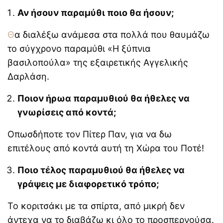
Οι αόρατες γονεϊκές
Αν ήσουν παραμύθι ποιο θα ήσουν;
ανάγκες πίσω από τις
καθημερινές φράσεις των
Θα διαλέξω ανάμεσα στα πολλά που θαυμάζω
γονέων
τo σύγχρονο παραμύθι «Η ξύπνια
βασιλοπούλα» της εξαιρετικής Αγγελικής
Συμβουλές ειδικών για τις
σχέσεις με τα πεθερικά
Δαρλάση.
Ποιον ήρωα παραμυθιού θα ήθελες να
Πώς να βελτιώσεις τη
γνωρίσεις από κοντά;
γονεϊκή υπομονή στην
καθημερινότητα
Οπωσδήποτε τον Πίτερ Παν, για να δω
επιτέλους από κοντά αυτή τη Χώρα του Ποτέ!
Ποιο τέλος παραμυθιού θα ήθελες να
γράψεις με διαφορετικό τρόπο;
To κοριτσάκι με τα σπίρτα, από μικρή δεν
άντεχα να το διαβάζω κι όλο το προσπερνούσα.