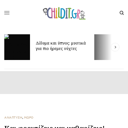
Έ
Δίδυμα και ύπνος: μυστικά
δ
για πιο ήρεμες νύχτες
π
ΑΝΑΠΤΥΞΗ
,
ΜΩΡΟ