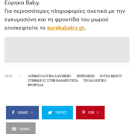
Εύρηκα Baby.
Για περισσότερες πληροφορίες σχετικά με την
εγκυμοσύνη και τη φροντίδα του μωρού
επισκεφτείτε το
eurekababy.gr
.
TAGS
ΔΕΡΜΑΤΟΛΟΓΙΚΆ ΕΛΕΓΜΈΝΟ
ΠΕΡΙΠΟΊΗΣΗ
ΡΟΎΧΑ ΜΩΡΟΎ
ΣΎΜΜΑΧΟΣ ΣΤΗΝ ΚΑΘΑΡΙΌΤΗΤΑ
ΥΠΟΑΛΛΕΡΓΙΚΌ
ΦΡΟΝΤΙΔΑ
SHARE
0
TWEET
PIN
0
SHARE