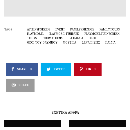
TAGS
ATHENSFORKIDS
EVENT
FAMILYFRIENDLY
FAMILYTOURS
PLAYMOBIL
PLAYMOBIL FUNPARK
PLAYMOBILTURNSGREEK
TOURS
TOURSATHENS
ΓΙΑ ΠΑΙΔΙΑ
ΘΕΟΙ
ΘΕΟΊ ΤΟΥ ΟΛΎΜΠΟΥ
ΜΟΥΣΕΊΑ
ΞΕΝΑΓΉΣΕΙΣ
ΠΑΙΔΙΆ
SHARE
0
TWEET
PIN
0
SHARE
ΣΧΕΤΙΚΆ ΆΡΘΡΑ