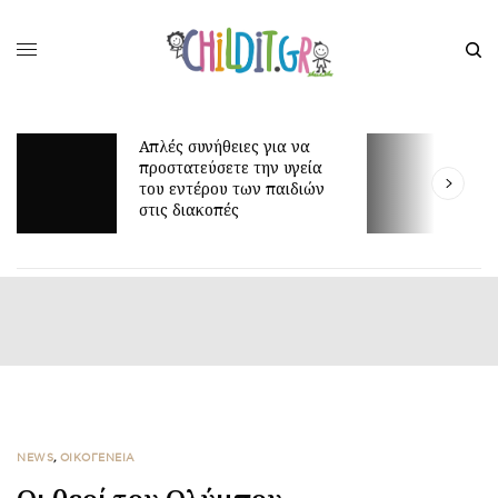
πλές συνήθειες για να
ροστατεύσετε την υγεία
Γιατί τα οκτώ μπορεί
ου εντέρου των παιδιών
είναι τόσο δύσκολη ηλ
τις διακοπές
NEWS
,
ΟΙΚΟΓΕΝΕΙΑ