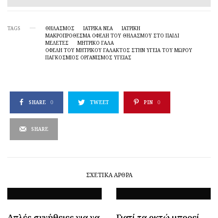
TAGS
ΘΗΛΑΣΜΟΣ
ΙΑΤΡΙΚΆ ΝΈΑ
ΙΑΤΡΙΚΗ
ΜΑΚΡΟΠΡΌΘΕΣΜΑ ΟΦΈΛΗ ΤΟΥ ΘΗΛΑΣΜΟΎ ΣΤΟ ΠΑΙΔΊ
ΜΕΛΕΤΕΣ
ΜΗΤΡΙΚΟ ΓΑΛΑ
ΟΦΈΛΗ ΤΟΥ ΜΗΤΡΙΚΟΎ ΓΆΛΑΚΤΟΣ ΣΤΗΝ ΥΓΕΊΑ ΤΟΥ ΜΩΡΟΎ
ΠΑΓΚΌΣΜΙΟΣ ΟΡΓΑΝΙΣΜΌΣ ΥΓΕΊΑΣ
SHARE
0
TWEET
PIN
0
SHARE
ΣΧΕΤΙΚΆ ΆΡΘΡΑ
Απλές συνήθειες για να
Γιατί τα οκτώ μπορεί