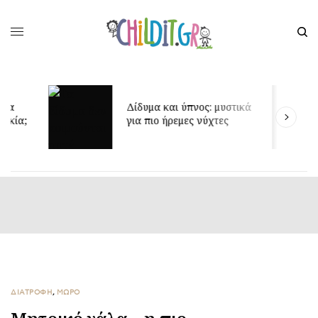
Έ
Δίδυμα και ύπνος: μυστικά
δ
για πιο ήρεμες νύχτες
π
ΔΙΑΤΡΟΦΗ
,
ΜΩΡΟ