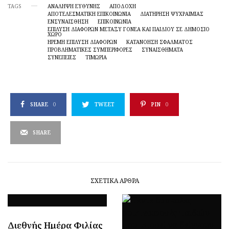
TAGS
ΑΝΆΛΗΨΗ ΕΥΘΎΝΗΣ
ΑΠΟΔΟΧΗ
ΑΠΟΤΕΛΕΣΜΑΤΙΚΉ ΕΠΙΚΟΙΝΩΝΊΑ
ΔΙΑΤΉΡΗΣΗ ΨΥΧΡΑΙΜΊΑΣ
ΕΝΣΥΝΑΙΣΘΗΣΗ
ΕΠΙΚΟΙΝΩΝΙΑ
ΕΠΊΛΥΣΗ ΔΙΑΦΟΡΏΝ ΜΕΤΑΞΎ ΓΟΝΈΑ ΚΑΙ ΠΑΙΔΙΟΎ ΣΕ ΔΗΜΌΣΙΟ
ΧΏΡΟ
ΉΡΕΜΗ ΕΠΊΛΥΣΗ ΔΙΑΦΟΡΏΝ
ΚΑΤΑΝΌΗΣΗ ΣΦΆΛΜΑΤΟΣ
ΠΡΟΒΛΗΜΑΤΙΚΈΣ ΣΥΜΠΕΡΙΦΟΡΈΣ
ΣΥΝΑΙΣΘΗΜΑΤΑ
ΣΥΝΕΠΕΙΕΣ
ΤΙΜΩΡΙΑ
SHARE
0
TWEET
PIN
0
SHARE
ΣΧΕΤΙΚΆ ΆΡΘΡΑ
Διεθνής Ημέρα Φιλίας