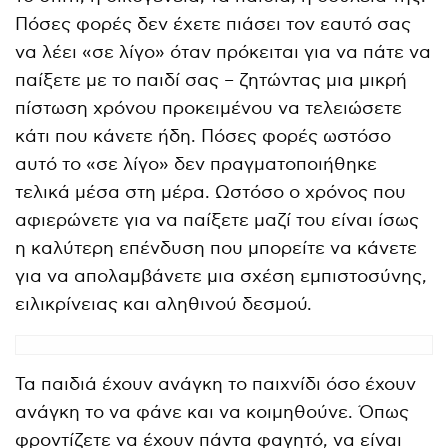
Πόσες φορές δεν έχετε πιάσει τον εαυτό σας
να λέει «σε λίγο» όταν πρόκειται για να πάτε να
παίξετε με το παιδί σας – ζητώντας μια μικρή
πίστωση χρόνου προκειμένου να τελειώσετε
κάτι που κάνετε ήδη. Πόσες φορές ωστόσο
αυτό το «σε λίγο» δεν πραγματοποιήθηκε
τελικά μέσα στη μέρα. Ωστόσο ο χρόνος που
αφιερώνετε για να παίξετε μαζί του είναι ίσως
η καλύτερη επένδυση που μπορείτε να κάνετε
για να απολαμβάνετε μια σχέση εμπιστοσύνης,
ειλικρίνειας και αληθινού δεσμού.
Τα παιδιά έχουν ανάγκη το παιχνίδι όσο έχουν
ανάγκη το να φάνε και να κοιμηθούνε. Όπως
φροντίζετε να έχουν πάντα φαγητό, να είναι