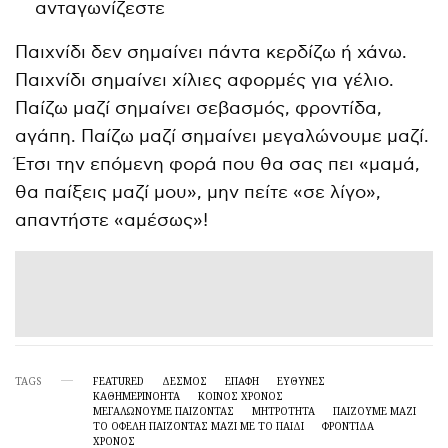
ανταγωνίζεστε
Παιχνίδι δεν σημαίνει πάντα κερδίζω ή χάνω.
Παιχνίδι σημαίνει χίλιες αφορμές για γέλιο.
Παίζω μαζί σημαίνει σεβασμός, φροντίδα,
αγάπη. Παίζω μαζί σημαίνει μεγαλώνουμε μαζί.
Έτσι την επόμενη φορά που θα σας πει «μαμά,
θα παίξεις μαζί μου», μην πείτε «σε λίγο»,
απαντήστε «αμέσως»!
TAGS
FEATURED
ΔΕΣΜΌΣ
ΕΠΑΦΗ
ΕΥΘΥΝΕΣ
ΚΑΘΗΜΕΡΙΝΌΗΤΑ
ΚΟΙΝΌΣ ΧΡΌΝΟΣ
ΜΕΓΑΛΏΝΟΥΜΕ ΠΑΊΖΟΝΤΑΣ
ΜΗΤΡΌΤΗΤΑ
ΠΑΊΖΟΥΜΕ ΜΑΖΊ
ΤΟ ΟΦΈΛΗ ΠΑΊΖΟΝΤΑΣ ΜΑΖΊ ΜΕ ΤΟ ΠΑΙΔΊ
ΦΡΟΝΤΙΔΑ
ΧΡΟΝΟΣ