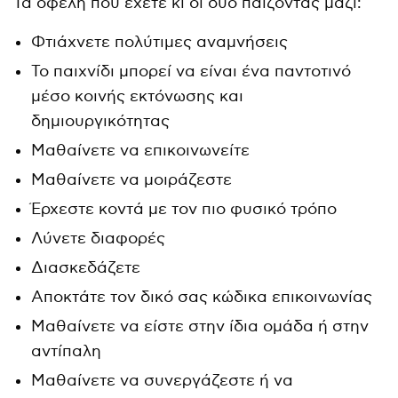
Τα οφέλη που έχετε κι οι δύο παίζοντας μαζί:
Φτιάχνετε πολύτιμες αναμνήσεις
Το παιχνίδι μπορεί να είναι ένα παντοτινό
μέσο κοινής εκτόνωσης και
δημιουργικότητας
Μαθαίνετε να επικοινωνείτε
Μαθαίνετε να μοιράζεστε
Έρχεστε κοντά με τον πιο φυσικό τρόπο
Λύνετε διαφορές
Διασκεδάζετε
Αποκτάτε τον δικό σας κώδικα επικοινωνίας
Μαθαίνετε να είστε στην ίδια ομάδα ή στην
αντίπαλη
Μαθαίνετε να συνεργάζεστε ή να