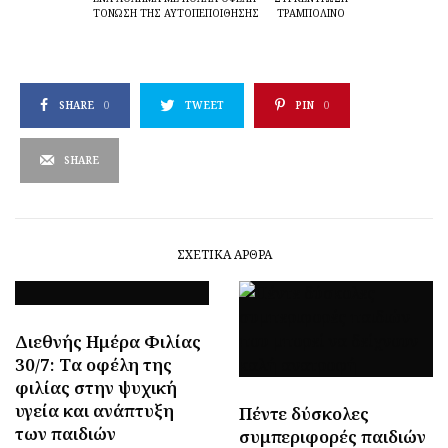
ΤΌΝΩΣΗ ΤΗΣ ΑΥΤΟΠΕΠΟΊΘΗΣΗΣ
ΤΡΑΜΠΟΛΊΝΟ
SHARE
0
TWEET
PIN
0
SHARE
ΣΧΕΤΙΚΆ ΆΡΘΡΑ
Διεθνής Ημέρα Φιλίας
30/7: Tα οφέλη της
φιλίας στην ψυχική
υγεία και ανάπτυξη
Πέντε δύσκολες
των παιδιών
συμπεριφορές παιδιών