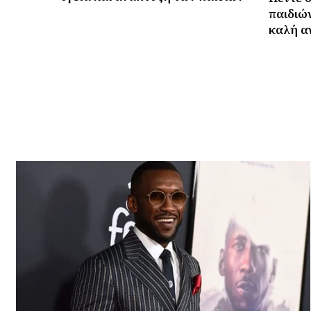
παιδιών
καλή α