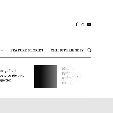
FEATURE STORIES
CHILDITFRIENDLY
Μαθήματα κολύμβησης για
στιγμή να
βρέφη και πρώιμη κινητική
σεις το ιδανικό
ανάπτυξη: τι δείχνει νέα
ωμάτιο;
έρευνα