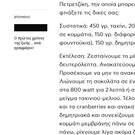
Πετρετζίκη, την οποία μπορ
φτιάξετε τις δικές σας:
ΕΠΌΜΕΝΟ
Συστατικά: 450 γρ. ταχίνι, 2
σε κομμάτια, 150 γρ. διάφορ
Ο πρώτος χρόνος
φουντούκια), 150 γρ. δημητρι
της ζωής… ανά
γραμμάριο!
Εκτέλεση: Ζεσταίνουμε το μ
δευτερόλεπτα. Ανακατεύουμε 
Προσέχουμε να μην το ανακα
Λιώνουμε τη σοκολάτα σε έ
στα 800 watt για 2 λεπτά ή 
μείγμα ταχινιού-μελιού. Τέ
και τα cranberries και ανακα
δημητριακά και συνεχίζουμε
κομμάτι μεμβράνης πάνω σε 
πάνω, ρίχνουμε λίγα ακόμα 