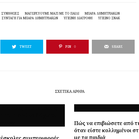
Σ ΣΥΝΉΘΕΙΕΣ
ΜΑΓΕΙΡΕΎΟΥΜΕ ΜΑΖΊ ΜΕ ΤΟ ΠΑΙΔΊ
ΜΠΆΡΑ ΔΗΜΗΤΡΙΑΚΏΝ
ΣΥΝΤΑΓΉ ΓΙΑ ΜΠΆΡΑ ΔΗΜΗΤΡΙΑΚΏΝ
ΥΓΙΕΙΝΉ ΔΙΑΤΡΟΦΉ
ΥΓΙΕΙΝΌ ΣΝΑΚ
TWEET
PIN
0
SHARE
ΣΧΕΤΙΚΆ ΆΡΘΡΑ
Πώς να επιβιώσετε από τ
όταν είστε κολλημένοι στ
με τα παιδιά
δύσκολες συμπεριφορές