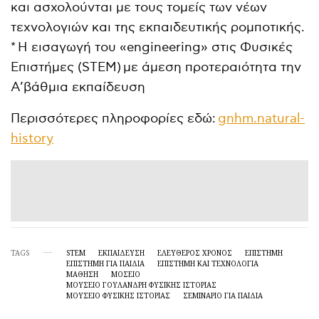
και ασχολούνται με τους τομείς των νέων
τεχνολογιών και της εκπαιδευτικής ρομποτικής.
* Η εισαγωγή του «engineering» στις Φυσικές
Επιστήμες (STEM) με άμεση προτεραιότητα την
Α’βάθμια εκπαίδευση
Περισσότερες πληροφορίες εδώ:
gnhm.natural-
history
TAGS
STEM
ΕΚΠΑΙΔΕΥΣΗ
ΕΛΕΥΘΕΡΟΣ ΧΡΟΝΟΣ
ΕΠΙΣΤΉΜΗ
ΕΠΙΣΤΉΜΗ ΓΙΑ ΠΑΙΔΙΆ
ΕΠΙΣΤΉΜΗ ΚΑΙ ΤΕΧΝΟΛΟΓΊΑ
ΜΑΘΗΣΗ
ΜΟΣΕΊΟ
ΜΟΥΣΕΊΟ ΓΟΥΛΑΝΔΡΉ ΦΥΣΙΚΉΣ ΙΣΤΟΡΊΑΣ
ΜΟΥΣΕΊΟ ΦΥΣΙΚΉΣ ΙΣΤΟΡΊΑΣ
ΣΕΜΙΝΆΡΙΟ ΓΙΑ ΠΑΙΔΙΆ