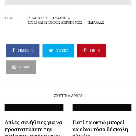
TAGS
ΔΙΔΑΣΚΑΛΙΑ
ΕΥΧΑΡΙΣΤΏ
ΠΑΙΔΊ ΚΑΙ ΕΥΓΕΝΙΚΈΣ ΧΕΙΡΟΝΟΜΊΕΣ
ΠΑΡΑΚΑΛΏ
SHARE
0
TWEET
PIN
0
SHARE
ΣΧΕΤΙΚΆ ΆΡΘΡΑ
Απλές συνήθειες για να
Γιατί τα οκτώ μπορεί
προστατεύσετε την
να είναι τόσο δύσκολη