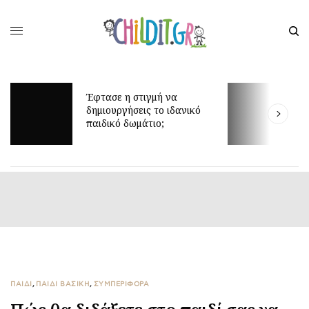
Μ
Έφτασε η στιγμή να
β
δημιουργήσεις το ιδανικό
α
παιδικό δωμάτιο;
έ
ΠΑΙΔΙ
,
ΠΑΙΔΙ ΒΑΣΙΚΉ
,
ΣΥΜΠΕΡΙΦΟΡΑ