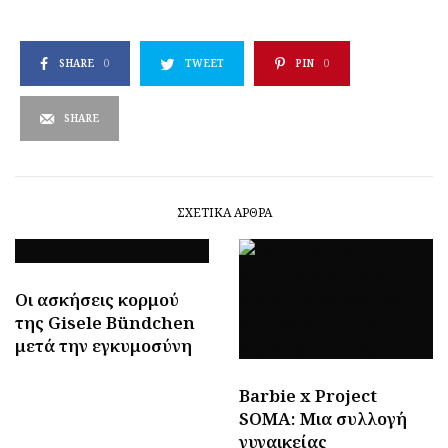
SHARE
0
TWEET
PIN
0
SHARE
ΣΧΕΤΙΚΆ ΆΡΘΡΑ
Οι ασκήσεις κορμού
της Gisele Bündchen
μετά την εγκυμοσύνη
Barbie x Project
SOMA: Μια συλλογή
γυναικείας