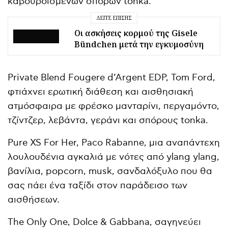
καβουρδισμένων σπόρων tonka.
ΔΕΊΤΕ ΕΠΊΣΗΣ
Οι ασκήσεις κορμού της Gisele
Bündchen μετά την εγκυμοσύνη
Private Blend Fougere d’Argent EDP, Tom Ford,
φτιάχνει ερωτική διάθεση και αισθησιακή
ατμόσφαιρα με φρέσκο μανταρίνι, περγαμόντο,
τζίντζερ, λεβάντα, γεράνι και σπόρους tonka.
Pure XS For Her, Paco Rabanne, μια αναπάντεχη
λουλουδένια αγκαλιά με νότες από ylang ylang,
βανίλια, popcorn, musk, σανδαλόξυλο που θα
σας πάει ένα ταξίδι στον παράδεισο των
αισθήσεων.
The Only One, Dolce & Gabbana, σαγηνεύει